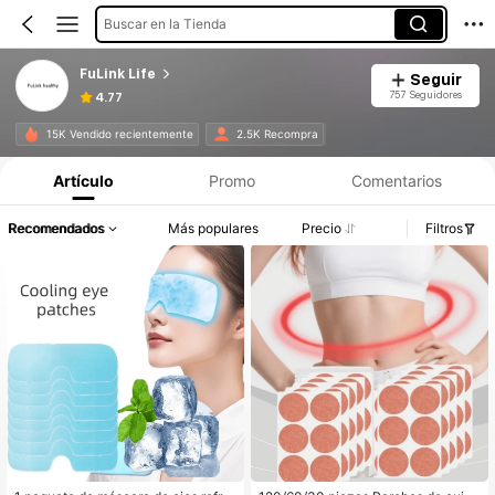
Buscar en la Tienda
FuLink Life
Seguir
757 Seguidores
4.77
15K Vendido recientemente
2.5K Recompra
Artículo
Promo
Comentarios
Recomendados
Más populares
Precio
Filtros