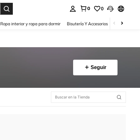
0
0
a. Press Enter to select.
Ropa interior y ropa para dormir
Bisutería Y Accesorios
Zapatos
H
Seguir