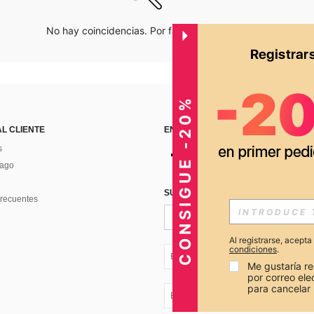
No hay coincidencias. Por favor inténtalo de nuevo.
CONSIGUE -20%
AL CLIENTE
ENCUÉNTRANOS EN
s
Pago
SUSCRÍBETE PARA RECIBIR OFERTA
recuentes
Al registrarse, acept
condiciones
.
EC + 593
Me gustaría re
por correo el
para cancelar 
EC + 593