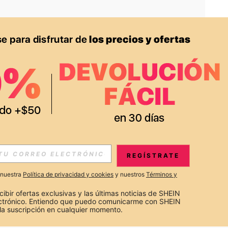
APP
S EXCLUSIVAS, PROMOCIONES Y NOTICIAS DE SHEIN
REGÍSTRATE
Suscribir
a nuestra
Política de privacidad y cookies
y nuestros
Términos y
Suscribirte
cibir ofertas exclusivas y las últimas noticias de SHEIN 
ectrónico. Entiendo que puedo comunicarme con SHEIN 
la suscripción en cualquier momento.
Suscribir