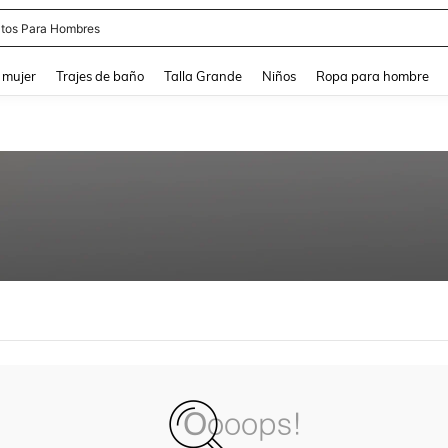
tos Para Hombres
and down arrow keys to navigate search Búsqueda reciente and Busca y Encuentr
 mujer
Trajes de baño
Talla Grande
Niños
Ropa para hombre