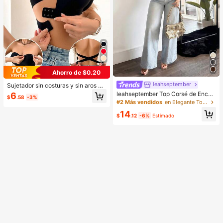
Ahorro de $0.20
leahseptember
Sujetador sin costuras y sin aros pa
ra mujer, sexy con laterales antidesl
leahseptember Top Corsé de Encaj
6
$
.58
-3%
izantes, almohadillas extraíbles y e
e Marrón de unicolor para Playa de
#2 Más vendidos
en Elegante Tops de mujer
spalda cruzada, sin tirantes, comod
Verano, Fiestas y Uso Diario
14
idad todo el día
$
.12
-6%
Estimado