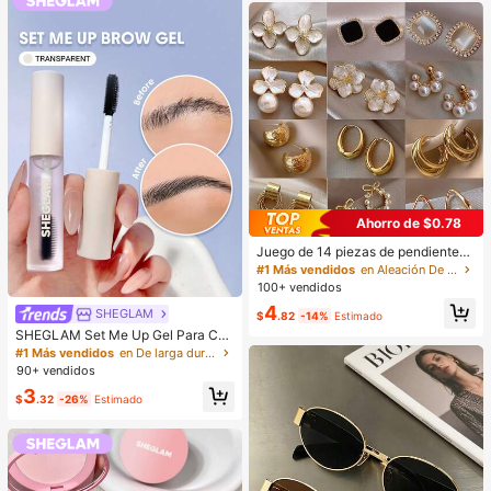
la
Ahorro de $0.78
Juego de 14 piezas de pendientes
de perlas de lujo, nuevo diseño mini
#1 Más vendidos
en Aleación De Zinc Conjuntos de Aretes para Mujer
malista único y elegante para mujer
100+ vendidos
es, regalo para ella
4
SHEGLAM
$
.82
-14%
Estimado
SHEGLAM Set Me Up Gel Para Cej
as Marca De Belleza CosméTica M
#1 Más vendidos
en De larga duración Cejas
aquillaje Para Mujeres Y NiñAs
90+ vendidos
3
$
.32
-26%
Estimado