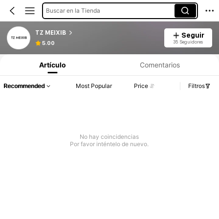
Buscar en la Tienda
TZ MEIXIB
Seguir
35 Seguidores
5.00
Artículo
Comentarios
Recommended
Most Popular
Price
Filtros
No hay coincidencias
Por favor inténtelo de nuevo.