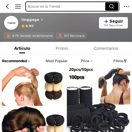
Buscar en la Tienda
tinggege
Seguir
154 Seguidores
4.90
6.7K Vendido recientemente
551 Recompra
Artículo
Promo
Comentarios
Recommended
Most Popular
Price
Filtros