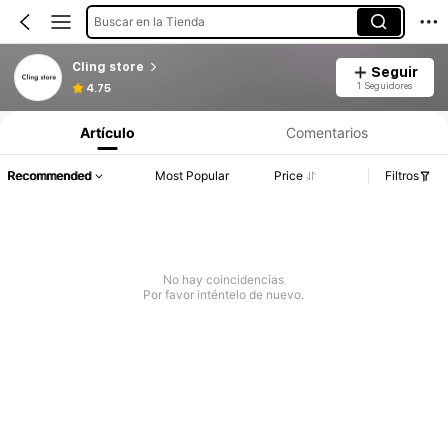
Buscar en la Tienda
Cling store
Seguir
1 Seguidores
4.75
Artículo
Comentarios
Recommended
Most Popular
Price
Filtros
No hay coincidencias
Por favor inténtelo de nuevo.