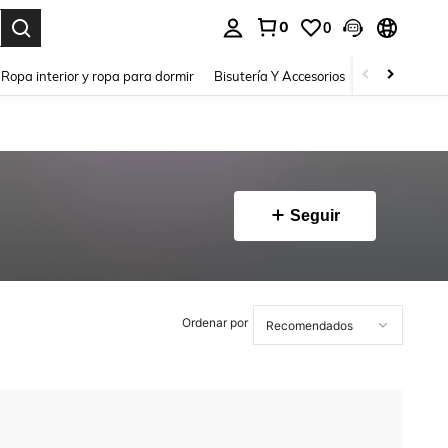
0
0
a. Press Enter to select.
Ropa interior y ropa para dormir
Bisutería Y Accesorios
Zapatos
H
Seguir
Ordenar por