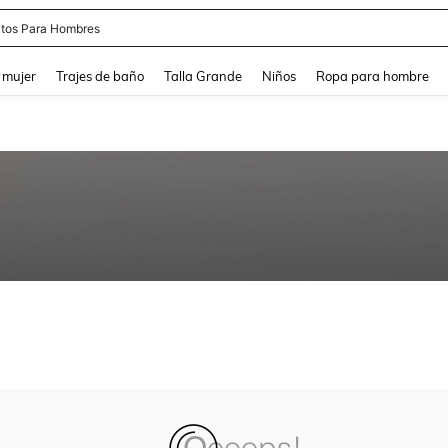
tos Para Hombres
and down arrow keys to navigate search Búsqueda reciente and Busca y Encuentr
 mujer
Trajes de baño
Talla Grande
Niños
Ropa para hombre