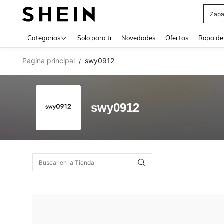
Zapa
Use up 
Categorías
Solo para ti
Novedades
Ofertas
Ropa de
Página principal
swy0912
/
swy0912