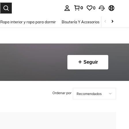
0
0
a. Press Enter to select.
Ropa interior y ropa para dormir
Bisutería Y Accesorios
Zapatos
H
Seguir
Ordenar por