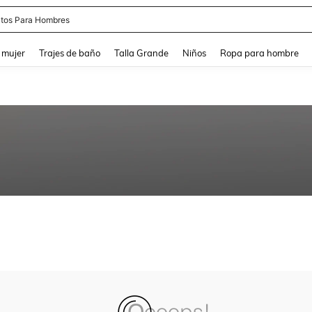
tos Para Hombres
and down arrow keys to navigate search Búsqueda reciente and Busca y Encuentr
 mujer
Trajes de baño
Talla Grande
Niños
Ropa para hombre