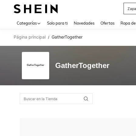
Zapa
Use up 
Categorías
Solo para ti
Novedades
Ofertas
Ropa de
Página principal
GatherTogether
/
GatherTogether