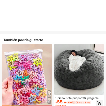
También podría gustarte
1 pieza Sofá puf portátil plegable m
55
ultifuncional minimalista de terciop
16
$
.86
-16%
Últimas 8 hrs
elo holgado, silla de descanso (solo
Estimado