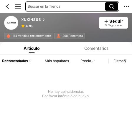
Buscar en la Tienda
XUXIN888
Seguir
77 Seguidores
4.90
114 Vendido recientemente
268 Recompra
Artículo
Comentarios
Recomendados
Más populares
Precio
Filtros
No hay coincidencias
Por favor inténtelo de nuevo.