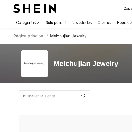
Zapa
Use up 
Categorías
Solo para ti
Novedades
Ofertas
Ropa de
Página principal
Meichujian Jewelry
/
Meichujian Jewelry