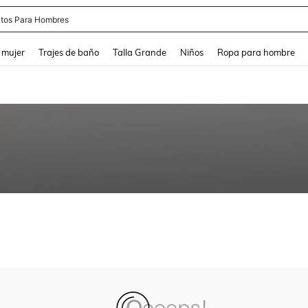
tos Para Hombres
and down arrow keys to navigate search Búsqueda reciente and Busca y Encuentr
 mujer
Trajes de baño
Talla Grande
Niños
Ropa para hombre