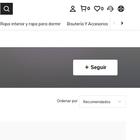
0
0
a. Press Enter to select.
Ropa interior y ropa para dormir
Bisutería Y Accesorios
Zapatos
H
Seguir
Ordenar por