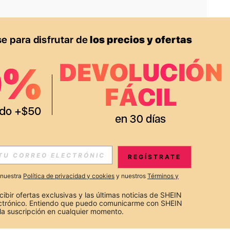
APP
S EXCLUSIVAS, PROMOCIONES Y NOTICIAS DE SHEIN
REGÍSTRATE
Suscribir
a nuestra
Política de privacidad y cookies
y nuestros
Términos y
Suscribirte
cibir ofertas exclusivas y las últimas noticias de SHEIN 
ectrónico. Entiendo que puedo comunicarme con SHEIN 
la suscripción en cualquier momento.
Suscribir