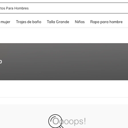
tos Para Hombres
and down arrow keys to navigate search Búsqueda reciente and Busca y Encuentr
 mujer
Trajes de baño
Talla Grande
Niños
Ropa para hombre
0