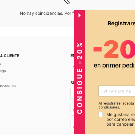
No hay coincidencias. Por favor inténtalo de nuevo.
CONSIGUE -20%
AL CLIENTE
ENCUÉNTRANOS EN
s
Pago
SUSCRÍBETE PARA RECIBIR OFERTA
recuentes
Al registrarse, acept
condiciones
.
EC + 593
Me gustaría re
por correo el
para cancelar 
EC + 593