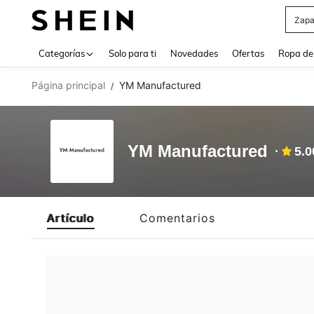
Zapa
Use up 
Categorías
Solo para ti
Novedades
Ofertas
Ropa de
Página principal
YM Manufactured
/
YM Manufactured
5.0
Artículo
Comentarios