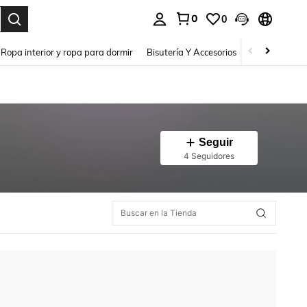
0
0
a. Press Enter to select.
Ropa interior y ropa para dormir
Bisutería Y Accesorios
Zapatos
H
Seguir
4 Seguidores