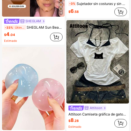
Sujetador sin costuras y sin aros para mujer, sexy con laterales antideslizantes, almohadillas extraíbles y espalda cruzada, sin tirantes, comodidad todo el día
-3%
6
$
.58
14
SHEGLAM
SHEGLAM Sun Beam Bronceador LíQuido Mate-Golden Sun Marca De Belleza CosméTica Maquillaje Para Mujeres Y NiñAs
-33%
Últimos 2 días
4
$
.04
Estimado
Attitoon
Attitoon Camiseta gráfica de gato negro minimalista y casual, camiseta de manga corta con bloques de color retro para mujer, adecuada para el verano
8
$
.28
Estimado