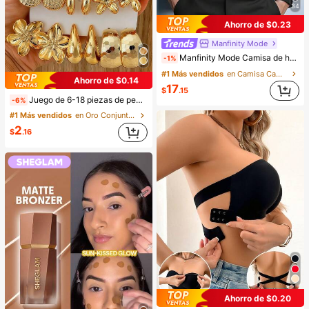
34
Ahorro de $0.23
Manfinity Mode
Manfinity Mode Camisa de hombre negra de invierno básica casual de negocios para oficina con cuello alto, unicolor, botones y manga larga, camisa formal estilo Old Money de otoño para ir al trabajo y ceremonias
-1%
#1 Más vendidos
en Camisa Camisas de hombre
Ahorro de $0.14
17
$
.15
Juego de 6-18 piezas de pendientes dorados para mujer, moda para fiestas, viajes y vacaciones, regalo de compromiso, adecuado para diversas ocasiones, (hecho de material compuesto CCB de baja alergia y no desvanecimiento), regalo para ella
-6%
#1 Más vendidos
en Oro Conjuntos de Aretes para Mujeres
2
$
.16
Ahorro de $0.20