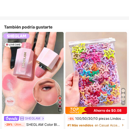
También podría gustarte
16
Ahorro de $0.08
15
SHEGLAM
100/50/30/10 piezas Lindos clips de estrella de cinco puntas estilo Y2K, clips de cabello coloridos, accesorios básicos para el cabello - Adecuados para niñas, uso diario en la escuela, fiestas, deportes, estética
-5%
SHEGLAM Color Bloom Rubor LíQuido Acabado Mate-Love Cake Colorete Marca De Belleza CosméTica Maquillaje Para Mujeres Y NiñAs
-29%
Últimos 2 días
#1 Más vendidos
en Casual Accesorios para el cabello de las mujere