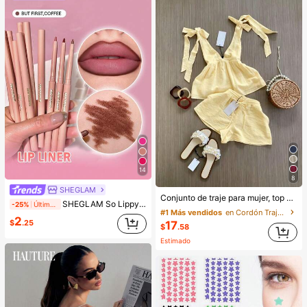
14
8
SHEGLAM
Conjunto de traje para mujer, top sin mangas con diseño elegante de lazo y pantalones cortos. Y conjunto elegante de ropa de oficina, camisola y pantalones cortos. Verano, de la oficina al fin de semana, conjuntos de dos piezas
SHEGLAM So Lippy Delineador De Labios-But First,Coffee Lip Combo Marca De Belleza CosméTica Maquillaje Para Mujeres Y NiñAs
-25%
Últimos 2 días
#1 Más vendidos
en Cordón Trajes de dos piezas para mujer
2
$
.25
17
$
.58
Estimado