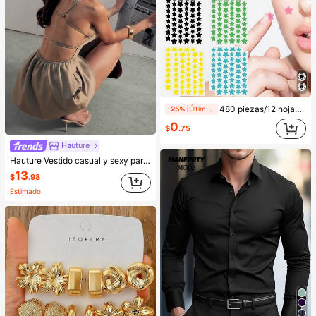
480 piezas/12 hojas, 240 piezas/6 hojas, 40 piezas/1 hoja, Pegatinas de estrellas para la cara, Pegatinas decorativas de Halloween, Pegatinas decorativas de Navidad, Pegatinas de pentagrama, Pegatinas decorativas de colores, Para decoración de fotos de fiestas y vacaciones, Pegatinas decorativas para la cara, Pegatinas decorativas para fiestas, Para decoración de habitaciones, Tocador, Dormitorio, Viajes, Artículos esenciales de viaje, Accesorios decorativos, Económicos y prácticos, Rellenos de calcetines, Herramientas de maquillaje, Productos asequibles, Regalos, Obsequios, Regalos para mujeres, Regalos de Navidad, Estético
-25%
Últimos 2 días
0
$
.75
Hauture
Hauture Vestido casual y sexy para oficina con cuello cuadrado, delantal frontal y bolsillos, con espalda abierta con tirantes
13
$
.98
Estimado