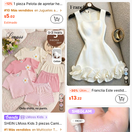
1 pieza Pelota de apretar hecha a mano con aceite de coco, maleable y de rebote lento, juguete para aliviar la ansiedad, juguete para la punta de los dedos, alivio de la presión de la mano, juguete de Pascua, juguete para apretar, juguete para aliviar el estrés, ansiedad y relajación, regalo para fiestas, relleno de bolsa de regalo, premio, cumpleaños, juguete suave y esponjoso
-12%
#10 Más vendidos
en Juguetes antiestrés para niños
5
$
.02
Estimado
0-3 Years
9
Franclia Este vestido estilo chaleco con escote cuadrado es un elegante chaleco sin mangas de doble capa con volantes, perfecto para salidas y citas en primavera y verano. Es adecuado para vestidos de verano, atuendos para vacaciones, vestidos de fiesta, vestidos de invitada de boda, vestidos de dama de honor, vestidos de graduación, vestidos elegantes para ceremonias, vestidos de cumpleaños, vestidos casuales, ropa de oficina y más. También es un vestido blanco. Atuendo para la temporada de graduación, ropa casual a la moda para ir al trabajo, ropa de oficina, ropa casual versátil y elegante para el día a día, atuendo profesional para maestras urbanas.
-30%
Últimos 2 días
13
$
.22
13
LMoss Kids
SHEIN LMoss Kids 3 piezas Camisetas de punto casual de cuello redondo para niña bebé, adorables con estampado floral y de rayas
#1 Más vendidos
en Multicolor Tops para niñas