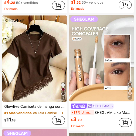
1
4
$
.52
50+ vendidos
$
.28
50+ vendidos
Estimado
Estimado
20
4
SHEGLAM
GlowEve Camiseta de manga corta de cuello redondo de unicolor casual versátil para uso diario para mujer
SHEGLAM Like Magic Corrector De Alta Cobertura 12H-Sand Marca De Belleza CosméTica Maquillaje Para Mujeres Y NiñAs
-37%
Últimos 2 días
#1 Más vendidos
en Tela Camisetas De Mujer
3
11
$
.79
$
.18
Estimado