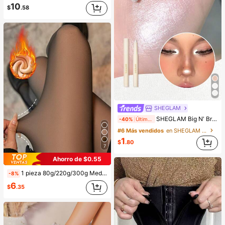
10
$
.58
SHEGLAM
SHEGLAM Big N' Bright LáPiz De Ojos-Frost Brillos Marca De Belleza CosméTica Maquillaje Para Mujeres Y NiñAs
-40%
Últimos 2 días
#6 Más vendidos
en SHEGLAM Maquillaje
1
$
.80
7
Ahorro de $0.55
1 pieza 80g/220g/300g Medias negras transparentes y sexys para mujer, medias sexys de negocios para primavera, otoño e invierno, medias con forro cálido, leggings cálidos (adecuados para 5-15°C), uso diario
-8%
6
$
.35