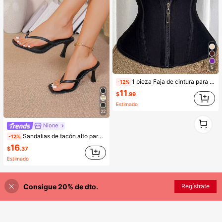
5
1 pieza Faja de cintura para mujer para entrenamiento fitness, danza, yoga y deportes, cinturón de cintura diario con tela de malla, transpirable
-12%
11
$
.99
Estimado
22
1
Nione
1
Sandalias de tacón alto para mujer, sandalias de tacón fino estilo hada de verano con tira entre los dedos, zapatos de moda con tiras cruzadas para playa, vacaciones y citas nocturnas
-12%
16
$
.37
Estimado
Consigue 20% de dto.
Regístrate