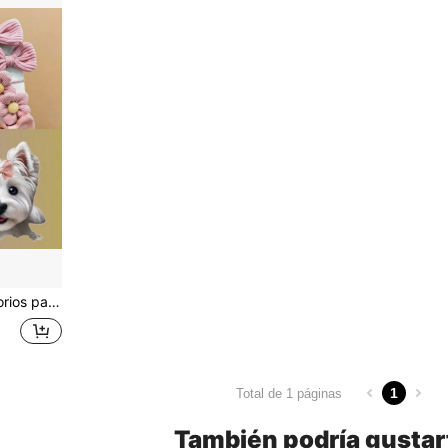
Set de 10 piezas de accesorios para el cabello de mascotas con diseños de animales y flores, diademas elásticas, tocados para el aseo de perros, artículos de peinado diario
1
Total de 1 páginas
También podría gustar