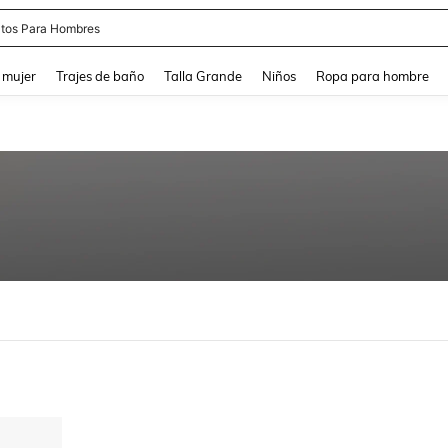
tos Para Hombres
and down arrow keys to navigate search Búsqueda reciente and Busca y Encuentr
 mujer
Trajes de baño
Talla Grande
Niños
Ropa para hombre