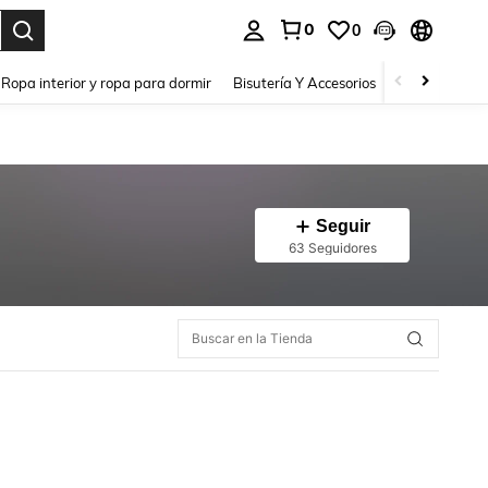
0
0
a. Press Enter to select.
Ropa interior y ropa para dormir
Bisutería Y Accesorios
Zapatos
H
Seguir
63 Seguidores