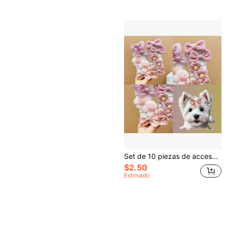
Set de 10 piezas de accesorios para el cabello de mascotas con diseños de animales y flores, diademas elásticas, tocados para el aseo de perros, artículos de peinado diario
$2.50
Estimado