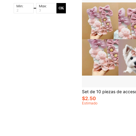
Min:
Max:
OK
$2.50
Estimado