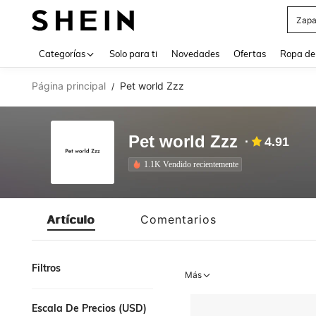
Zapa
Use up 
Categorías
Solo para ti
Novedades
Ofertas
Ropa de
Página principal
Pet world Zzz
/
Pet world Zzz
4.91
1.1K Vendido recientemente
Artículo
Comentarios
Filtros
Más
Escala De Precios (USD)