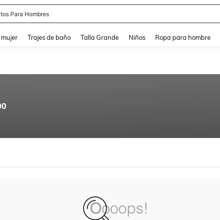
tos Para Hombres
and down arrow keys to navigate search Búsqueda reciente and Busca y Encuentr
 mujer
Trajes de baño
Talla Grande
Niños
Ropa para hombre
00