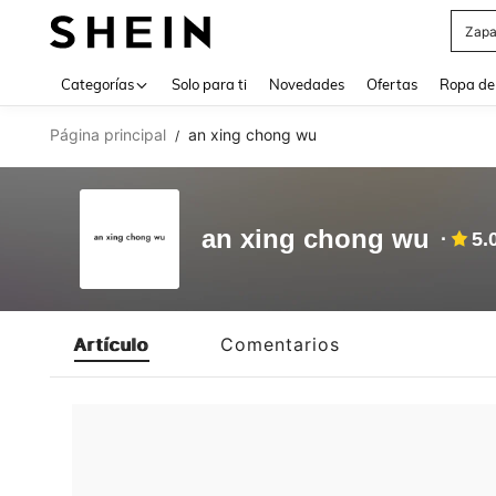
Zapa
Use up 
Categorías
Solo para ti
Novedades
Ofertas
Ropa de
Página principal
an xing chong wu
/
an xing chong wu
5.
Artículo
Comentarios