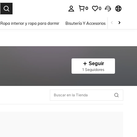
0
0
a. Press Enter to select.
Ropa interior y ropa para dormir
Bisutería Y Accesorios
Zapatos
H
Seguir
1 Seguidores