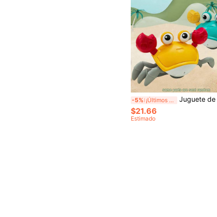
Juguete de Limpieza Divertido Juguete de Cangrejo Loco Juguete de Alivio del Estrés con Sensor Divertido Juguete Educativo de Alivio del Estrés para Niños Juguete Eléctrico con Sensor en Forma de Cangrejo Juguete Divertido de Escape y Rastreo Te Escapa T
-5%
¡Últimos 2 días
$21.66
Estimado