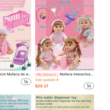
imulación, muñeca en miniatura que puede simular beber agua y orinar, juego de cochecito de muñeca, juguete para niñas, juguete para niños
Muñeca interactiva realista de 29 cm con 4 efectos de sonido (llanto, risa, papá, mamá), ojos que parpadean realísticamente, biberón, ropa desmontable, para desarrollar habilidades motoras finas, regalo de cumpleaños/fiesta para niños/niñas
-1%
¡Últimos 2 días
Solo quedan 6
$29.21