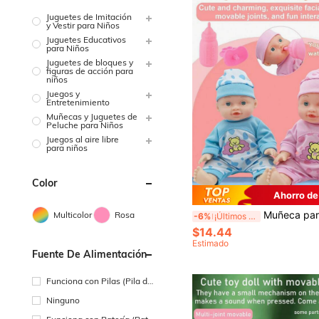
Juguetes de Imitación
y Vestir para Niños
Juguetes Educativos
para Niños
Juguetes de bloques y
figuras de acción para
niños
Juegos y
Entretenimiento
Muñecas y Juguetes de
Peluche para Niños
Juegos al aire libre
para niños
Color
Ahorro de
Muñeca parlante realista de 26 cm, viene con pijama, biberón y chupete, capaz de beber agua, llorar, reír, hacer soni
Multicolor
Rosa
-6%
¡Últimos 2 días
$14.44
Estimado
Fuente De Alimentación
Funciona con Pilas (Pila de
Botón/Pila de Moneda)
Ninguno