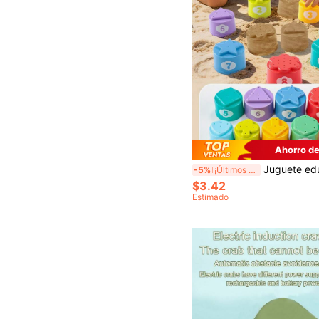
Ahorro de
Juguete educativo divertido de tazas apilables, juego de tazas apilables para niños, juguete educativo de clasificación de colores por capas, juguete de entrenamiento de apilamiento, juguete de juego de roles, juguete de interacción entre padres e hijo
-5%
¡Últimos 2 días
$3.42
Estimado