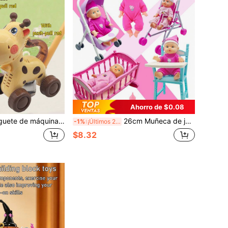
Ahorro de $0.08
e jirafa, arranque con un clic, soplador de burbujas automático, carrito de empujar de cuatro ruedas suave y estable, juguete de máquina de burbujas de mano con diseño de jirafa de dibujos animados linda (Disponible en dos especificaciones: con mango de empuje y sin mango de empuje), cable de carga incluido pero cabezal de carga no incluido
26cm Muñeca de juguete de plástico, muñeca bebé realista que simula beber agua y orinar, juguete de juego de simulación lindo
-1%
¡Últimos 2 días
$8.32