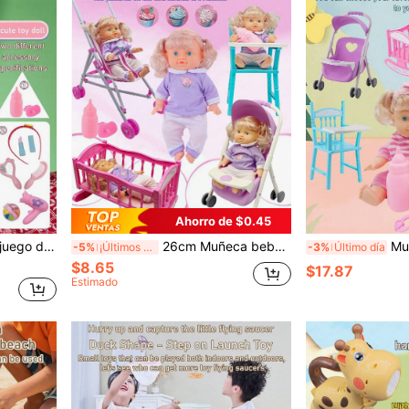
Ahorro de $0.45
 cumpleaños y festivo para niñas, especificaciones opcionales: ① Muñeca con chupete y biberón ② Muñeca con set de 6 piezas de juguete
26cm Muñeca bebé realista, puede beber agua y orinar, juego interactivo para niños pequeños y niños, juguete de cochecito plegable, juguete de carruaje de princesa, muñeca con accesorios
Muñeca bebé realista de 26 cm, jug
-5%
¡Últimos 2 días
-3%
Último día
$8.65
$17.87
Estimado