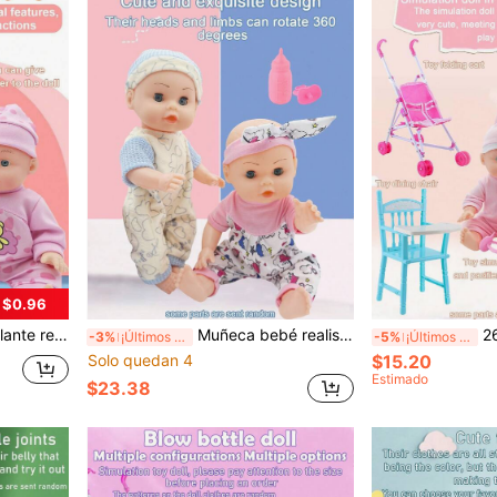
 $0.96
dos de papá/mamá, gran regalo para niños, niños y niñas, cumpleaños/fiestas
Muñeca bebé realista de 29cm, muñeca interactiva que puede abrir/cerrar los ojos, beber agua, orinar, hacer sonidos de llorar y reír "papá" y "mamá", adecuada para niños y niñas como regalo de cumpleaños o Navidad (incluye chupete y biberón)
26cm Muñeca de s
-3%
¡Últimos 2 días
-5%
¡Últimos 2 días
Solo quedan 4
$15.20
Estimado
$23.38