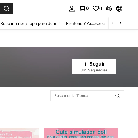
0
0
a. Press Enter to select.
Ropa interior y ropa para dormir
Bisutería Y Accesorios
Zapatos
H
Seguir
365 Seguidores