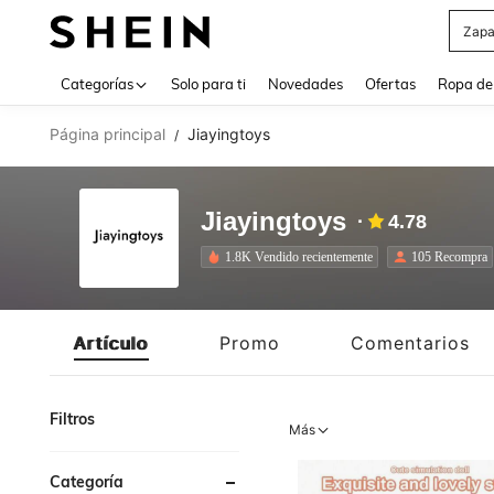
Z
Use up 
Categorías
Solo para ti
Novedades
Ofertas
Ropa de
Página principal
Jiayingtoys
/
Jiayingtoys
4.78
1.8K Vendido recientemente
105 Recompra
Artículo
Promo
Comentarios
Filtros
Más
Categoría