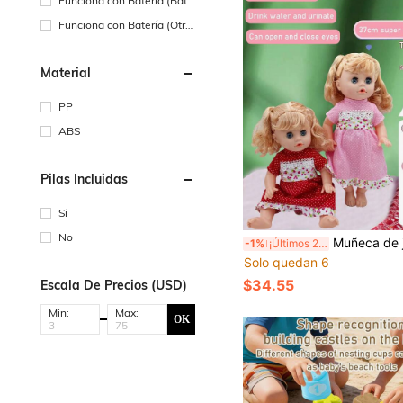
Funciona con Batería (Bate
ría Recargable)
Funciona con Batería (Otra
s Baterías)
Material
PP
ABS
Pilas Incluidas
Sí
No
Muñeca de juego de rol para niños de 37cm, muñeca bebé realista y linda con ropa removible, ojos que parpadean, sonidos preestablecidos de llanto y risa, voces de papá y mamá, funciones de beber y orinar, regalo de
-1%
¡Últimos 2 días
Solo quedan 6
$34.55
Escala De Precios (USD)
Min:
Max:
OK