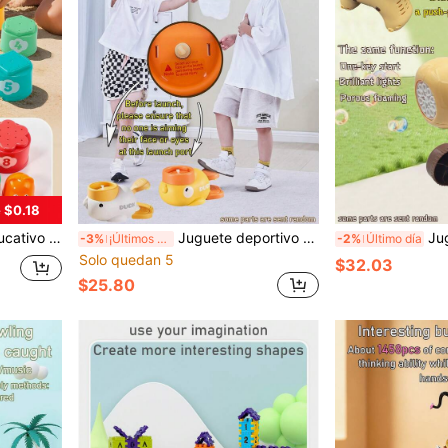
 $0.18
s, recomendación de regalo para niños, juguete de apilamiento para niños y niñas, regalo de cumpleaños, regalo de vacaciones (tazas apilables de color aleatorio)
Juguete deportivo de red voladora activado por el pie, disco volador con forma de pato para alivio del estrés y juego interactivo para niños, disco volador de pato con sonido de graznido activado por el pie, juguete deportivo interactivo para padres e hijos en interiores/exteriores, disco volador lanzado por el pie, juguete bumerán de lanzamiento de libélula de bambú, juego divertido de disco volador de pato activado por el pie, juguete para quemar energía para bebés, disponible en colores amarillo y blanco, sin batería requerida (incluye máscara + red + disco volador de juguete)
Juguete de máquina de burbujas para niños con luz en forma d
-3%
¡Últimos 2 días
-2%
Último día
Solo quedan 5
$32.03
$25.80