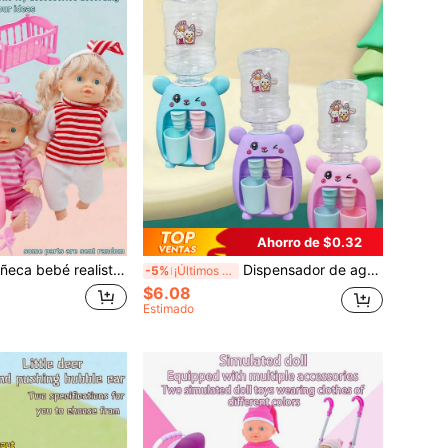
Ahorro de $0.32
uete de muñeca simulación para niños con sonidos de beber, orinar, llorar y reír, accesorios incluyen chupete, biberón, cochecito, cama, silla, regalo ideal para niñas, cumpleaños, festividades
Dispensador de agua dual en miniatura, juguete de juego de roles para niños, con dispensado real de agua, diseño lindo de conejo, juguete de escritorio, dispensador de agua a presión, máquina de bebidas realista, juguete antiestrés, regalo de cumpleaños/festividad para niños y niñas
-5%
¡Últimos 2 días
$6.08
Estimado