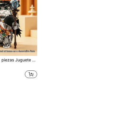
festivo para niños y niñas, regalo de cumpleaños, recomendación de regalo festivo, juguete de modelo de ensamblaje de animales, se puede dar como regalo o usar como decoración, juguete de bloques de construcción de decoración de ensamblaje (Aprox. 1458 piezas en un set)