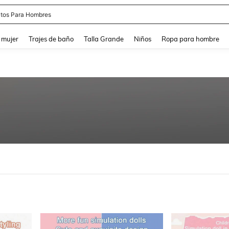
apatos Blancos
and down arrow keys to navigate search Búsqueda reciente and Busca y Encuentr
 mujer
Trajes de baño
Talla Grande
Niños
Ropa para hombre