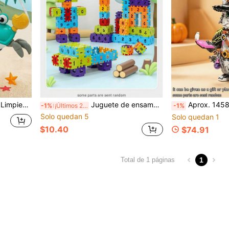
ú lo Persigues Juguete en Forma de Cangrejo que Puede Rastrear y Moverse Juguete de Cangrejo Simulado Inteligente Anticolisión con Música Dinámica
Juguete de ensamblaje divertido, juguete de construcción de cubos DIY, rompecabezas de cubos, bloques de construcción educativos, en tamaños pequeños y grandes, opciones de color macarrón y arcoíris, regalos para niños, juguetes de rompecabezas interesantes, bloques de construcción numéricos de dos colores, juguete educativo de reconocimiento del alfabeto, bloques de construcción 3D inteligentes, regalo de cumpleaños/festividad para niños y niñas
Aprox. 1458 piezas Juguete de bloques de construcción con forma de gato mago de partículas pequeñas, modelo de bloques de construcción para desarrollar la habilidad manual, recomendación de regalo 
-1%
¡Últimos 2 días
-1%
Solo quedan 5
Solo quedan 1
$10.40
$74.91
1
Total de 1 páginas