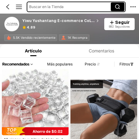
Buscar en la Tienda
Yiwu Yushantang E-commerce CoLtd
Seguir
882 Seguidores
4.89
5.5K Vendido recientemente
1K Recompra
Artículo
Comentarios
Recomendados
Más populares
Precio
Filtros
Ahorro de $0.02