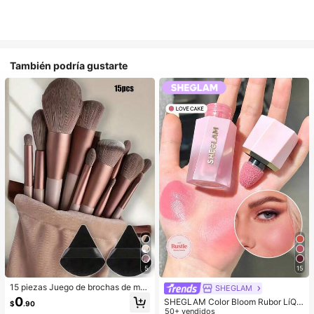
También podría gustarte
5
15
15 piezas Juego de brochas de ma
SHEGLAM
quillaje, incluye 2 esponjas de maq
0
SHEGLAM Color Bloom Rubor LíQui
$
.90
uillaje triangulares negras, suaves y
do Acabado Mate-Love Cake Color
50+ vendidos