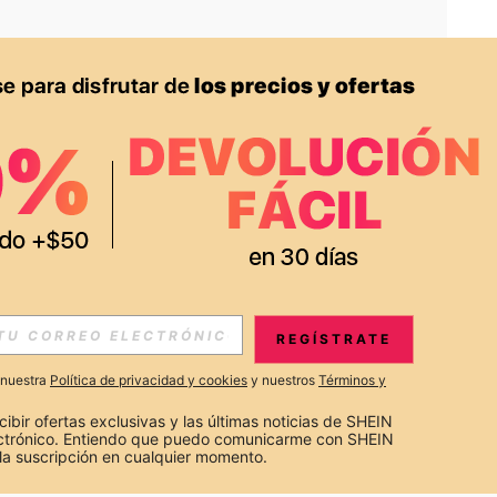
APP
S EXCLUSIVAS, PROMOCIONES Y NOTICIAS DE SHEIN
REGÍSTRATE
Suscribir
a nuestra
Política de privacidad y cookies
y nuestros
Términos y
Suscribirte
cibir ofertas exclusivas y las últimas noticias de SHEIN 
ectrónico. Entiendo que puedo comunicarme con SHEIN 
la suscripción en cualquier momento.
Suscribir