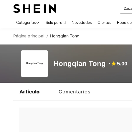
Zapa
Use up 
Categorías
Solo para ti
Novedades
Ofertas
Ropa de
Página principal
Hongqian Tong
/
Hongqian Tong
5.00
Artículo
Comentarios