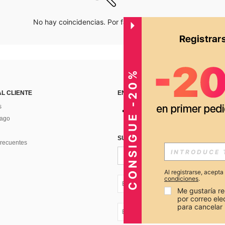
No hay coincidencias. Por favor inténtalo de nuevo.
CONSIGUE -20%
AL CLIENTE
ENCUÉNTRANOS EN
s
Pago
SUSCRÍBETE PARA RECIBIR OFERTA
recuentes
Al registrarse, acept
condiciones
.
EC + 593
Me gustaría re
por correo el
para cancelar 
EC + 593