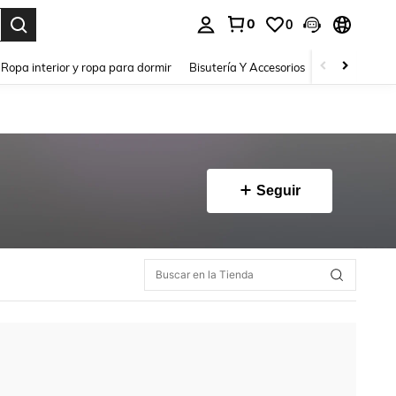
0
0
a. Press Enter to select.
Ropa interior y ropa para dormir
Bisutería Y Accesorios
Zapatos
H
Seguir