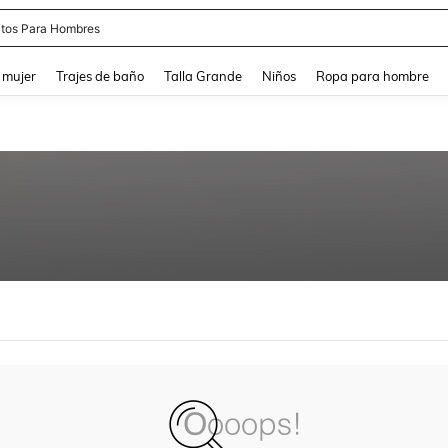
tos Para Hombres
and down arrow keys to navigate search Búsqueda reciente and Busca y Encuentr
 mujer
Trajes de baño
Talla Grande
Niños
Ropa para hombre