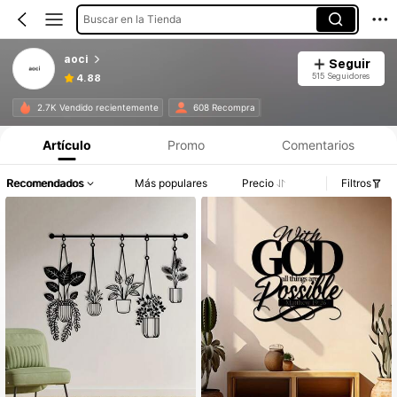
Buscar en la Tienda
aoci
Seguir
515 Seguidores
4.88
2.7K Vendido recientemente
608 Recompra
Artículo
Promo
Comentarios
Recomendados
Más populares
Precio
Filtros