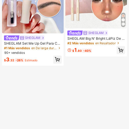
SHEGLAM
SHEGLAM
SHEGLAM Big N' Bright LáPiz De O
jos-Frost Brillos Marca De Belleza
#2 Más vendidos
en Resaltador
SHEGLAM Set Me Up Gel Para Cej
CosméTica Maquillaje Para Mujere
as Marca De Belleza CosméTica M
#1 Más vendidos
en De larga duración Cejas
1
s Y NiñAs
$
.80
-40%
aquillaje Para Mujeres Y NiñAs
90+ vendidos
3
$
.32
-26%
Estimado