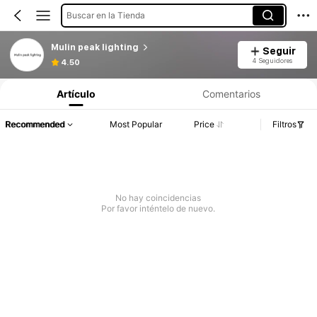
Buscar en la Tienda
Mulin peak lighting
Seguir
4 Seguidores
4.50
Artículo
Comentarios
Recommended
Most Popular
Price
Filtros
No hay coincidencias
Por favor inténtelo de nuevo.