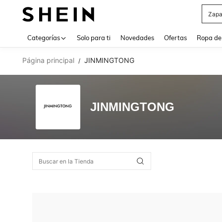
Zapa
Use up 
Categorías
Solo para ti
Novedades
Ofertas
Ropa de
Página principal
JINMINGTONG
/
JINMINGTONG