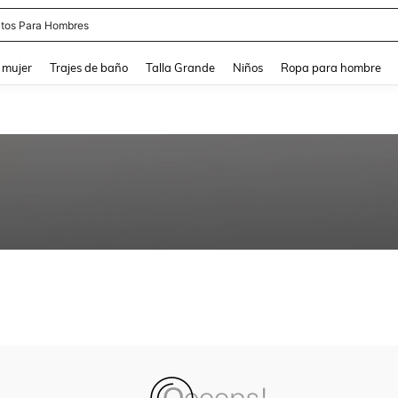
tos Para Hombres
and down arrow keys to navigate search Búsqueda reciente and Busca y Encuentr
 mujer
Trajes de baño
Talla Grande
Niños
Ropa para hombre