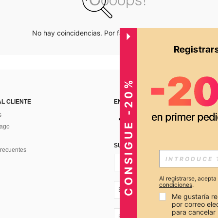
No hay coincidencias. Por favor inténtalo de nuevo.
CONSIGUE -20%
AL CLIENTE
ENCUÉNTRANOS EN
s
Pago
SUSCRÍBETE PARA RECIBIR OFERTA
recuentes
Al registrarse, acept
condiciones
.
EC + 593
Me gustaría re
por correo el
para cancelar 
EC + 593