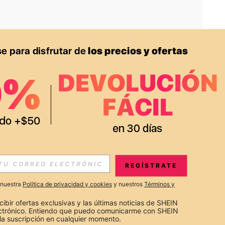
APP
S EXCLUSIVAS, PROMOCIONES Y NOTICIAS DE SHEIN
REGÍSTRATE
Suscribir
a nuestra
Política de privacidad y cookies
y nuestros
Términos y
Suscribirte
cibir ofertas exclusivas y las últimas noticias de SHEIN 
ectrónico. Entiendo que puedo comunicarme con SHEIN 
la suscripción en cualquier momento.
Suscribir