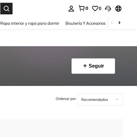
0
0
a. Press Enter to select.
Ropa interior y ropa para dormir
Bisutería Y Accesorios
Zapatos
H
Seguir
Ordenar por