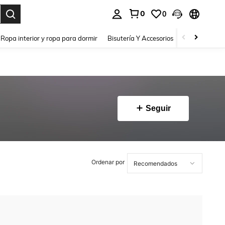
0
0
a. Press Enter to select.
Ropa interior y ropa para dormir
Bisutería Y Accesorios
Zapatos
H
Seguir
Ordenar por