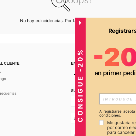
No hay coincidencias. Por favor inténtalo de nuevo.
CONSIGUE -20%
AL CLIENTE
ENCUÉNTRANOS EN
s
Pago
SUSCRÍBETE PARA RECIBIR OFERTA
recuentes
Al registrarse, acept
condiciones
.
EC + 593
Me gustaría re
por correo el
para cancelar 
EC + 593