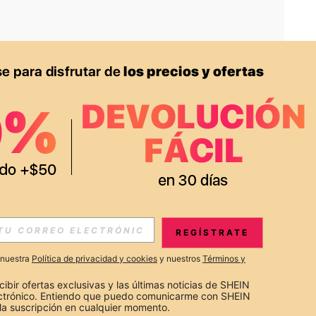
APP
S EXCLUSIVAS, PROMOCIONES Y NOTICIAS DE SHEIN
REGÍSTRATE
Suscribir
a nuestra
Política de privacidad y cookies
y nuestros
Términos y
Suscribirte
cibir ofertas exclusivas y las últimas noticias de SHEIN 
ectrónico. Entiendo que puedo comunicarme con SHEIN 
la suscripción en cualquier momento.
Suscribir