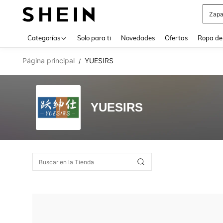
Zapa
Use up 
Categorías
Solo para ti
Novedades
Ofertas
Ropa de
Página principal
YUESIRS
/
YUESIRS