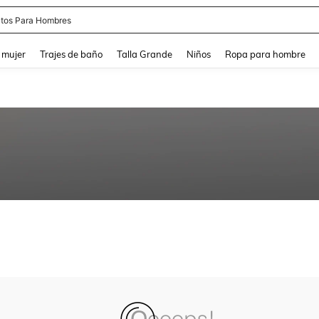
tos Para Hombres
and down arrow keys to navigate search Búsqueda reciente and Busca y Encuentr
 mujer
Trajes de baño
Talla Grande
Niños
Ropa para hombre