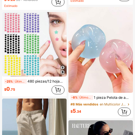
Estimado
Estimado
480 piezas/12 hojas, 240 piezas/6 hojas, 40 piezas/1 hoja, Pegatinas de estrellas para la cara, Pegatinas decorativas de Halloween, Pegatinas decorativas de Navidad, Pegatinas de pentagrama, Pegatinas decorativas de colores, Para decoración de fotos de fiestas y vacaciones, Pegatinas decorativas para la cara, Pegatinas decorativas para fiestas, Para decoración de habitaciones, Tocador, Dormitorio, Viajes, Artículos esenciales de viaje, Accesorios decorativos, Económicos y prácticos, Rellenos de calcetines, Herramientas de maquillaje, Productos asequibles, Regalos, Obsequios, Regalos para mujeres, Regalos de Navidad, Estético
-25%
Últimas 11 hrs
0
$
.75
1 pieza Pelota de apretar hecha a mano con aceite de coco, maleable y de rebote lento, juguete para aliviar la ansiedad, juguete para la punta de los dedos, alivio de la presión de la mano, juguete de Pascua, juguete para apretar, juguete para aliviar el estrés, ansiedad y relajación, regalo para fiestas, relleno de bolsa de regalo, premio, cumpleaños, juguete suave y esponjoso
-8%
Últimos 1 días
#8 Más vendidos
en Multicolor Juguetes para aliviar el estrés
5
$
.34