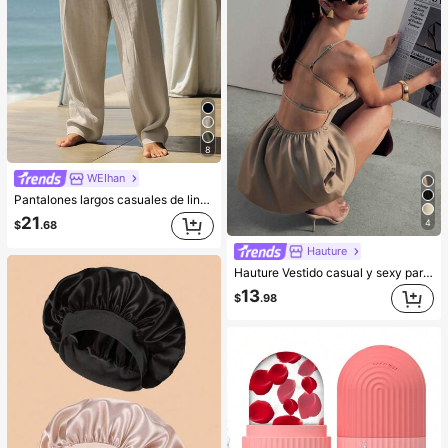
8
WEIhan
Pantalones largos casuales de lino para hombre, primavera/verano, delgados y transpirables, estilo hip-hop, lounge y deportivos, de pierna recta, color liso, estilo hawaiano para playa y vacaciones, Vacationcore
21
4
$
.68
Hauture
Hauture Vestido casual y sexy para oficina con cuello cuadrado, delantal frontal y bolsillos, con espalda abierta con tirantes
13
$
.98