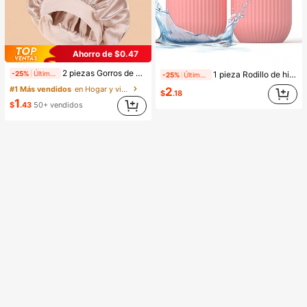
Ahorro de $0.47
2 piezas Gorros de dormir de seda y satén de lujo, unicolor, gorros elásticos de protección del cabello, ligeros y cómodos para usar toda la noche, cuidado del cabello, ducha, ajuste suave al cuero cabelludo, para ella
-25%
Últimas 11 hrs
1 pieza Rodillo de hielo, usado para aliviar la hinchazón facial y de los ojos, masajeador facial, mejora la calidad de la piel, ilumina el cutis, molde para rodillo de hielo, belleza, cuidado de la piel, spa, autocuidado, herramientas de cuidado de la piel, cuidado facial, suministros para terapeutas de belleza, masaje, herramienta de masaje facial, rodillo facial, rodillo de hielo
-25%
Últimas 11 hrs
#1 Más vendidos
en Hogar y vida
2
$
.18
1
$
.43
50+ vendidos