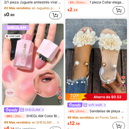
2/1 pieza Juguete antiestrés viral de mantequilla suave y lindo de gran tamaño, juguete de alivio del estrés, estimulación sensorial, pelota antiestrés, adecuado como regalo de Pascua, cumpleaños, graduación, favor de fiesta, suministros para despedida de soltera, estilo dumpling de rebote lento, estético, regalo de Navidad
1 pieza Collar elegante y creativo de acero inoxidable con letra del alfabeto inglés en estilo burbuja, color dorado, collar personalizado casual para mujer, cadena de clavícula
-3%
Últimos 1 días
#2 Más vendidos
en Juguetes para apretar para adolescentes
2
$
.23
0
$
.90
11
Ahorro de $0.52
15
soft walk
SHEGLAM
Sandalias de playa con estampado floral para mujer, ligeras y de moda, estilo dulce de hada, versátiles para vacaciones de verano, antideslizantes con suela blanda
-4%
Últimos 1 días
SHEGLAM Color Bloom Rubor LíQuido Acabado Mate-Love Cake Colorete Marca De Belleza CosméTica Maquillaje Para Mujeres Y NiñAs
-29%
Últimas 11 hrs
#6 Más vendidos
en Flores Sandalias De Mujer
12
#9 Más vendidos
en SHEGLAM Maquillaje
$
.58
4
$
.28
50+ vendidos