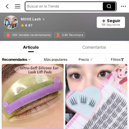
Buscar en la Tienda
MOVE Lash
Seguir
196 Seguidores
4.87
25K Vendido recientemente
3.6K Recompra
Artículo
Comentarios
Recomendados
Más populares
Precio
Filtros