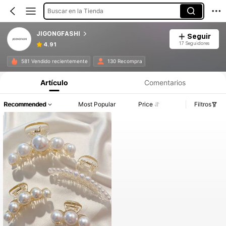
Buscar en la Tienda
JIGONGFASHI
Seguir
17 Seguidores
4.91
581 Vendido recientemente
130 Recompra
Artículo
Comentarios
Recommended
Most Popular
Price
Filtros