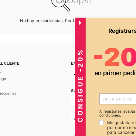
No hay coincidencias. Por favor inténtalo de nuevo.
CONSIGUE -20%
AL CLIENTE
ENCUÉNTRANOS EN
s
Pago
SUSCRÍBETE PARA RECIBIR OFERTA
recuentes
Al registrarse, acept
condiciones
.
EC + 593
Me gustaría re
por correo el
para cancelar 
EC + 593