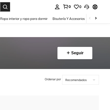
0
0
a. Press Enter to select.
Ropa interior y ropa para dormir
Bisutería Y Accesorios
Zapatos
H
Seguir
Ordenar por