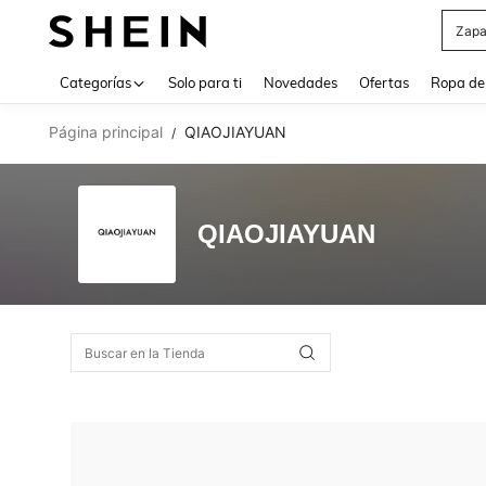
Zapa
Use up 
Categorías
Solo para ti
Novedades
Ofertas
Ropa de
Página principal
QIAOJIAYUAN
/
QIAOJIAYUAN