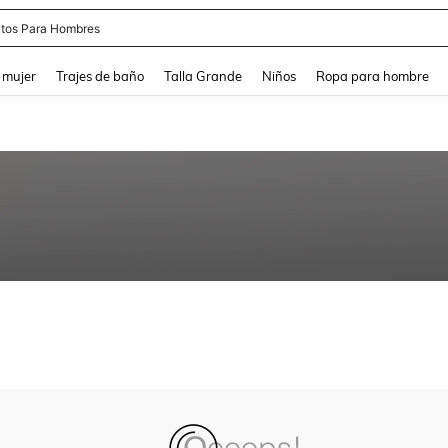
tos Para Hombres
and down arrow keys to navigate search Búsqueda reciente and Busca y Encuentr
 mujer
Trajes de baño
Talla Grande
Niños
Ropa para hombre