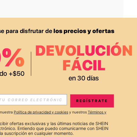
APP
S EXCLUSIVAS, PROMOCIONES Y NOTICIAS DE SHEIN
REGÍSTRATE
Suscribir
a nuestra
Política de privacidad y cookies
y nuestros
Términos y
Suscribirte
cibir ofertas exclusivas y las últimas noticias de SHEIN 
ectrónico. Entiendo que puedo comunicarme con SHEIN 
la suscripción en cualquier momento.
Suscribir