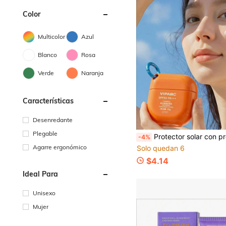
Color
Multicolor
Azul
Blanco
Rosa
Verde
Naranja
Características
Desenredante
Plegable
Protector solar con protección UV, blanqueador y aislante, 35g, loción solar ref
-4%
Agarre ergonómico
Solo quedan 6
$4.14
Ideal Para
Unisexo
Mujer