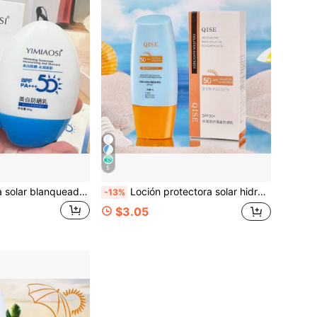
5
Loción protectora solar blanqueadora, refrescante, no grasa, hidratante, previene el bronceado, las quemaduras solares, protector solar facial, FPS50 PA+++
Loción protectora solar hidratante, no grasosa, hidratante, protector solar facial SPF50 PA+++, protege contra los rayos UV
-13%
$3.05