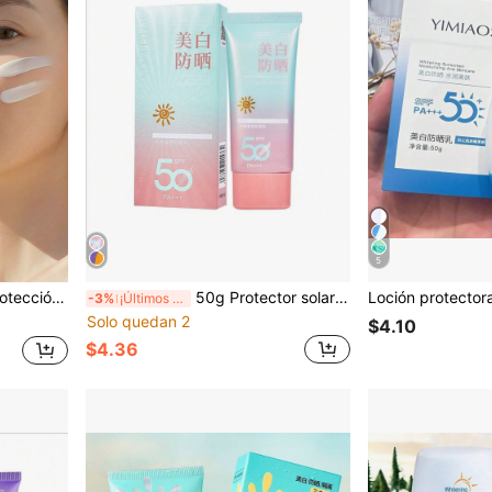
5
rescante, ligera y no grasa
50g Protector solar blanqueador, refrescante & hidratante, protección UV de larga duración, loción aislante
-3%
¡Últimos 2 días
Solo quedan 2
$4.10
$4.36