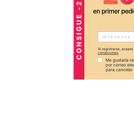
CONSIGUE -20%
Al registrarse, acept
condiciones
.
Me gustaría re
por correo el
para cancelar 