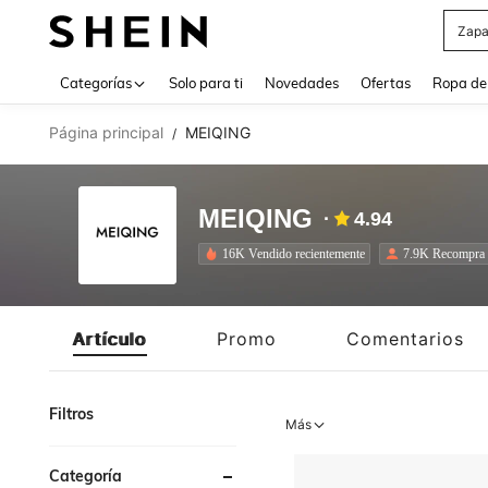
Zapa
Use up 
Categorías
Solo para ti
Novedades
Ofertas
Ropa de
Página principal
MEIQING
/
MEIQING
4.94
16K Vendido recientemente
7.9K Recompra
Artículo
Promo
Comentarios
Filtros
Más
Categoría