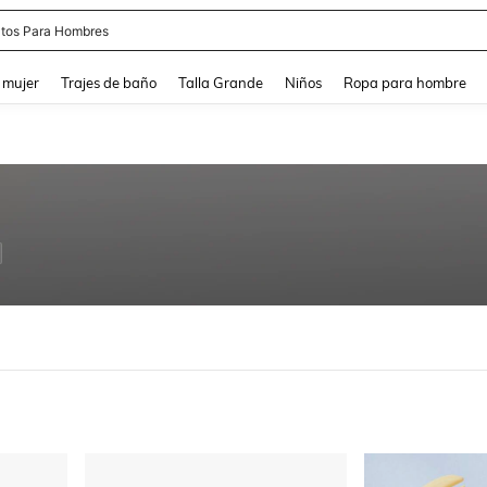
tos Para Hombres
and down arrow keys to navigate search Búsqueda reciente and Busca y Encuentr
 mujer
Trajes de baño
Talla Grande
Niños
Ropa para hombre