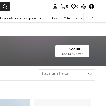
0
0
a. Press Enter to select.
Ropa interior y ropa para dormir
Bisutería Y Accesorios
Zapatos
H
Seguir
4.8K Seguidores