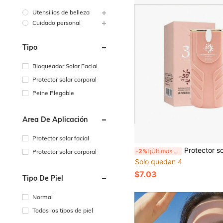
Utensilios de belleza
Cuidado personal
Tipo
Bloqueador Solar Facial
Protector solar corporal
Peine Plegable
Área De Aplicación
Protector solar facial
Protector solar aislante blanqueador facial de 50g, ilumina el tono de la piel, protección UV
-2%
¡Últimos 2 días
Protector solar corporal
Solo quedan 4
$7.03
Tipo De Piel
Normal
Todos los tipos de piel