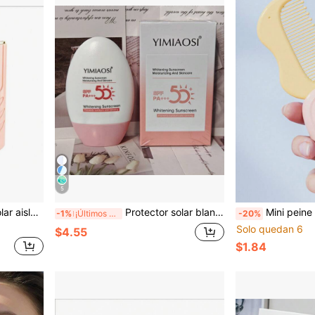
5
, resistente al agua, resistente al sudor, hidratante
Protector solar blanqueador SPF50 PA+++, aísla UVA UVB, refrescante, no grasoso, hidratante, bloqueador solar facial, loción protectora solar
Mini peine plegable, peine de 
-1%
¡Últimos 3 días
-20%
Solo quedan 6
$4.55
$1.84