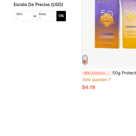
Escala De Precios (USD)
Min:
Max:
OK
50g Protector Solar Blanqueador, Loción Aislante Refrescante & Hidr
-3%
¡Últimos 2 días
Solo quedan 7
$4.18