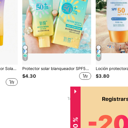
5
5
atante de Protección UV de Larga Duración
Protector solar blanqueador SPF50 PA+++, bloquea UVA/UVB, iluminador natural de la piel, sin aceites, protección facial UV
$4.30
$3.80
1
Total de 1 páginas