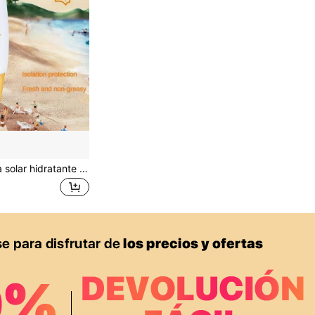
Loción protectora solar hidratante y luminosa SPF50 PA+++, no grasosa, hidratante, protege contra los rayos UV, protector solar facial