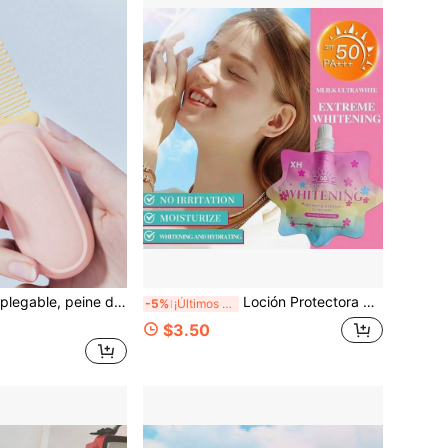
viaje portátil y de diseño compacto de alta calidad
Loción Protectora Blanqueadora SPF50+++ Protección UV, Hidratante & Humectante, Acabado Transparente a Base de Agua
-5%
¡Últimos 3 días
$3.50