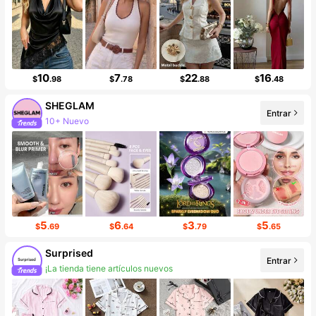
10
7
22
16
$
.98
$
.78
$
.88
$
.48
SHEGLAM
Entrar
10+ Nuevo
Incremento de seguidores de 15%
5
6
3
5
$
.69
$
.64
$
.79
$
.65
Surprised
Entrar
¡La tienda tiene artículos nuevos
7.8K seguidores