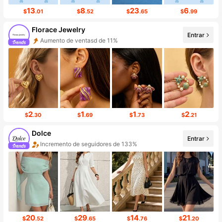
13
8
23
6
$
.01
$
.52
$
.65
$
.99
Florace Jewelry
Entrar
Aumento de ventasd de 11%
Incremento de seguidores de 518%
2
1
1
2
$
.30
$
.69
$
.73
$
.21
Dolce
Entrar
Incremento de seguidores de 133%
Aumento de ventasd de 38%
20
29
14
21
$
.52
$
.65
$
.76
$
.20