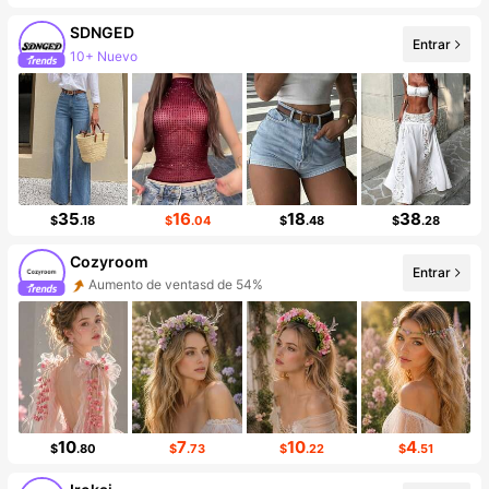
SDNGED
Entrar
10+ Nuevo
140K seguidores
35
16
18
38
$
.18
$
.04
$
.48
$
.28
Cozyroom
Entrar
Aumento de ventasd de 54%
Incremento de seguidores de 944%
10
7
10
4
$
.80
$
.73
$
.22
$
.51