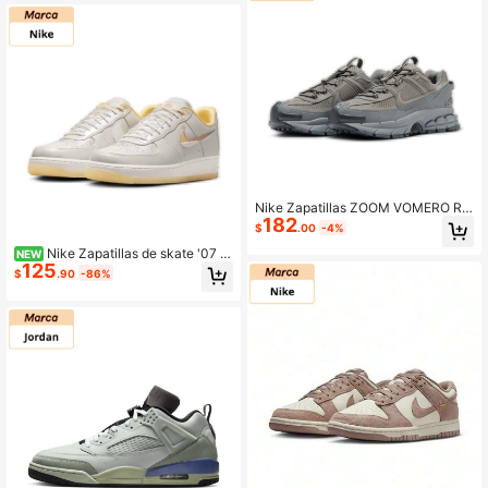
Nike Zapatillas ZOOM VOMERO RO
182
AM Classic, cómodas y transpirable
$
.00
-4%
s para correr, unisex, gris claro, HV6
Nike Zapatillas de skate '07 c
901-001
NEW
125
ómodas, suaves, de punta redonda
$
.90
-86%
y transpirables para mujer, blanco y
amarillo