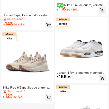
Nike Dunk de cuero, versátiles
NEW
116
y cómodas, amortiguación, zapatill
$
.30
-85%
as bajas, para mujer, rosa y blanco
Jordan Zapatillas de baloncesto ret
ro de caña baja Spizike, hombre, bl
Solo quedan 3
anco/verde, HV5969-003
143
$
.60
-13%
Jordan 4 RM, elegantes y cómodas
156
zapatillas de baloncesto retro de ca
$
.50
ña baja para hombre, blancas y gris
es, FQ7939-110
Nike Free 6 Zapatillas de entrenami
ento bajas, cómodas, versátiles y re
Solo quedan 5
sistentes al desgaste para mujer, co
123
$
.50
-2%
lor beige FJ7126-011