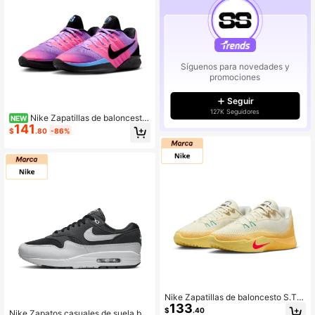
Síguenos para novedades y
promociones
Seguir
127K Seguidores
Nike Zapatillas de baloncesto
NEW
141
Sabrina 3 cómodas unisex morado
$
.80
-86%
y rosa
Nike Zapatillas de baloncesto S.T.
133
Flare EP, cómodas y suaves, para h
$
.40
Nike Zapatos casuales de suela baj