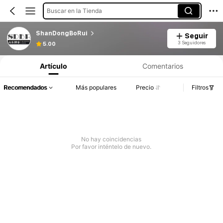
Buscar en la Tienda
ShanDongBoRui
Seguir
3 Seguidores
5.00
Artículo
Comentarios
Recomendados
Más populares
Precio
Filtros
No hay coincidencias
Por favor inténtelo de nuevo.