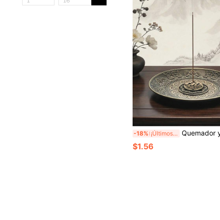
Quemador y soporte de incienso de cobre, adecuado para conos, torres y varillas de incien
-18%
¡Últimos 3 días
$1.56