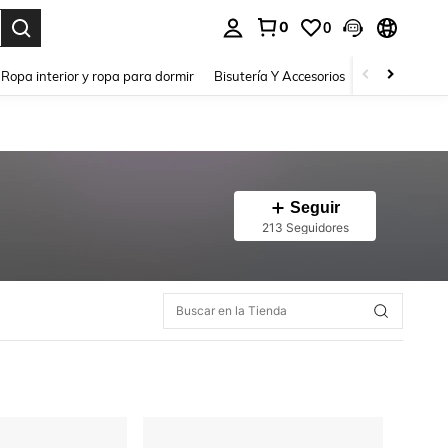
0
0
a. Press Enter to select.
Ropa interior y ropa para dormir
Bisutería Y Accesorios
Zapatos
H
Seguir
213 Seguidores