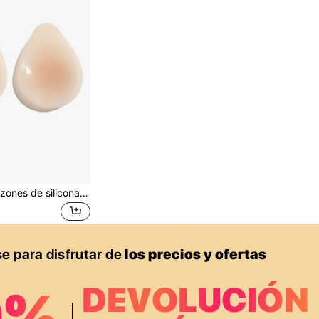
1 par de cubrepezones de silicona invisibles, forma de lágrima, efecto levantador anti-caída, sujetador autoadhesivo ultra delgado sin costuras