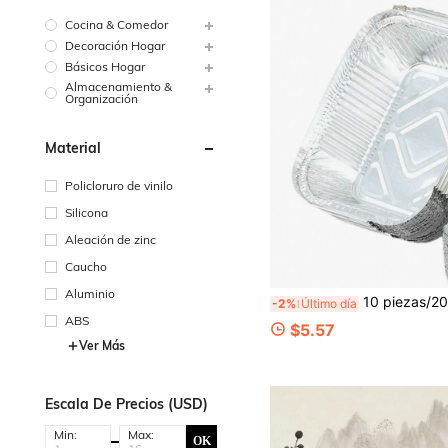
Cocina & Comedor
Decoración Hogar
Básicos Hogar
Almacenamiento &
Organización
Material
Policloruro de vinilo
Silicona
Aleación de zinc
Caucho
Aluminio
10 piezas/20 piezas Bandejas rectangulares de papel de aluminio, bandejas de hornear de alum
-2%
Último día
ABS
$5.57
Ver Más
Escala De Precios (USD)
Min:
Max:
OK