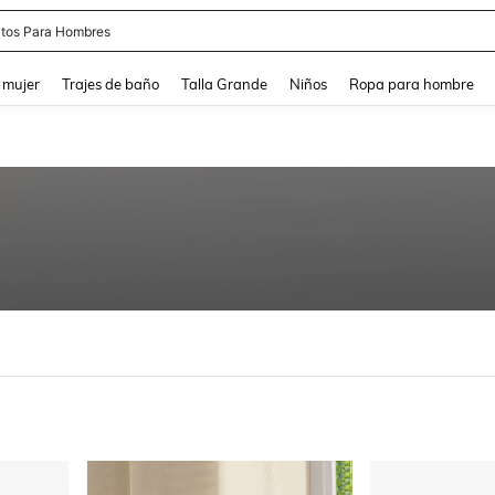
tos Para Hombres
and down arrow keys to navigate search Búsqueda reciente and Busca y Encuentr
 mujer
Trajes de baño
Talla Grande
Niños
Ropa para hombre