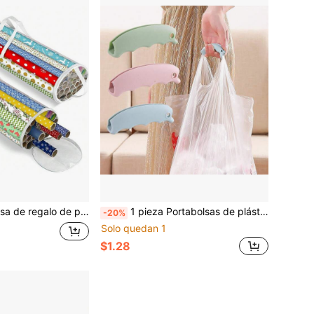
ndrica, bolsa de almacenamiento impermeable de gran capacidad, bolsa de almacenamiento de regalos de Navidad portátil, decoración de dormitorio, vuelta a la escuela
1 pieza Portabolsas de plástico, agarrador de bolsas de la compra, herramienta de agarre de bolsas que ahorra esfuerzo
-20%
Solo quedan 1
$1.28