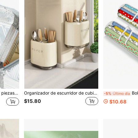
inio desechables aptas para freidora de aire y horno
Organizador de escurridor de cubiertos de plástico, soporte de cubiertos de mesa, bandeja para tenedores, cuchillos y cucharas
Bolsa de regalo de papel cilí
-5%
Último día
$15.80
$10.68