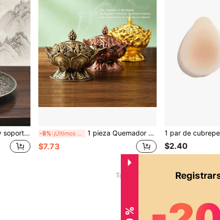
so, para meditación, yoga, uso en interiores y exteriores
1 pieza Quemador de incienso de loto de aleación, decoración de sándalo, decoración de altar de templo espiritual, adecuado para sala de estar del hogar, regalo de cumpleaños
-8%
¡Últimos 3 días
$2.40
$7.73
1
Total de 1 páginas