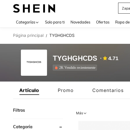
Zapa
Use up 
Categorías
Solo para ti
Novedades
Ofertas
Ropa de
Página principal
TYGHGHCDS
/
TYGHGHCDS
4.71
2K Vendido recientemente
Artículo
Promo
Comentarios
Filtros
Más
Categoría