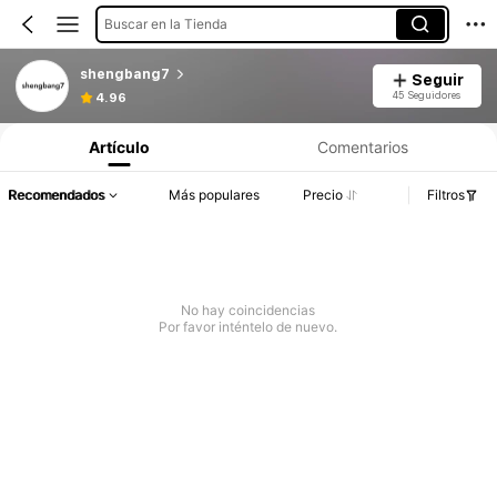
Buscar en la Tienda
shengbang7
Seguir
45 Seguidores
4.96
Artículo
Comentarios
Recomendados
Más populares
Precio
Filtros
No hay coincidencias
Por favor inténtelo de nuevo.