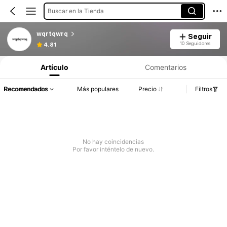
Buscar en la Tienda
wqrtqwrq
Seguir
10 Seguidores
4.81
Artículo
Comentarios
Recomendados
Más populares
Precio
Filtros
No hay coincidencias
Por favor inténtelo de nuevo.