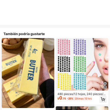
También podría gustarte
480 piezas/12 hojas, 240 piezas/6
0
hojas, 40 piezas/1 hoja, Pegatinas
$
.75
-25%
Últimas 10 hrs
de estrellas para la cara, Pegatinas
decorativas de Halloween, Pegatin
as decorativas de Navidad, Pegatin