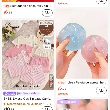
Estimado
Sujetador sin costuras y sin aros para mujer, sexy con laterales antideslizantes, almohadillas extraíbles y espalda cruzada, sin tirantes, comodidad todo el día
-3%
6
$
.58
0-3 Years
1 pieza Pelota de apretar hecha a mano con aceite de coco, maleable y de rebote lento, juguete para aliviar la ansiedad, juguete para la punta de los dedos, alivio de la presión de la mano, juguete de Pascua, juguete para apretar, juguete para aliviar el estrés, ansiedad y relajación, regalo para fiestas, relleno de bolsa de regalo, premio, cumpleaños, juguete suave y esponjoso
-12%
13
5
$
.02
LMoss Kids
Estimado
SHEIN LMoss Kids 3 piezas Camisetas de punto casual de cuello redondo para niña bebé, adorables con estampado floral y de rayas
#1 Más vendidos
en Multicolor Tops para niñas
10
$
.58