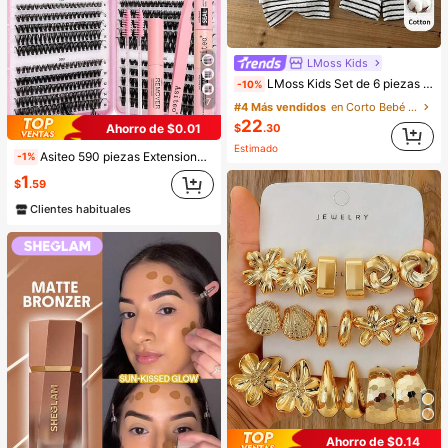
LMoss Kids
LMoss Kids Set de 6 piezas de camiseta de cuello redondo casual y pantalones cortos de cintura elástica para niño bebé
-10%
7
#4 Más vendidos
en Corto Bebé Niños Camiseta Co-ords
22
Ahorro de $0.01
$
.30
Estimado
Asiteo 590 piezas Extensiones de pestañas de mink falso estilo D-Curl, Set de pestañas individuales DIY de alta capacidad 30D+40D+50D+60D+80D+100D, incluye herramientas de maquillaje, pegamento, removedor, rizador de pestañas y cepillo, apto para uso doméstico
-1%
1
$
.59
Clientes habituales
Ahorro de $0.14