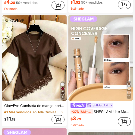
1
4
$
.52
50+ vendidos
$
.28
50+ vendidos
Estimado
Estimado
20
4
SHEGLAM
GlowEve Camiseta de manga corta de cuello redondo de unicolor casual versátil para uso diario para mujer
SHEGLAM Like Magic Corrector De Alta Cobertura 12H-Sand Marca De Belleza CosméTica Maquillaje Para Mujeres Y NiñAs
-37%
Últimos 2 días
#1 Más vendidos
en Tela Camisetas De Mujer
3
11
$
.79
$
.18
Estimado