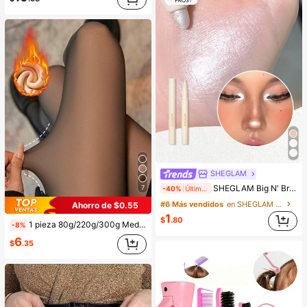
SHEGLAM
SHEGLAM Big N' Bright LáPiz De Ojos-Frost Brillos Marca De Belleza CosméTica Maquillaje Para Mujeres Y NiñAs
7
-40%
Últimos 2 días
#6 Más vendidos
en SHEGLAM Maquillaje
Ahorro de $0.55
1
$
.80
1 pieza 80g/220g/300g Medias negras transparentes y sexys para mujer, medias sexys de negocios para primavera, otoño e invierno, medias con forro cálido, leggings cálidos (adecuados para 5-15°C), uso diario
-8%
6
$
.35