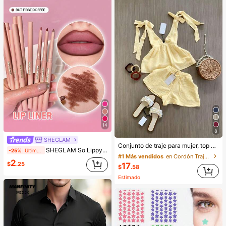
14
8
SHEGLAM
Conjunto de traje para mujer, top sin mangas con diseño elegante de lazo y pantalones cortos. Y conjunto elegante de ropa de oficina, camisola y pantalones cortos. Verano, de la oficina al fin de semana, conjuntos de dos piezas
SHEGLAM So Lippy Delineador De Labios-But First,Coffee Lip Combo Marca De Belleza CosméTica Maquillaje Para Mujeres Y NiñAs
-25%
Últimos 2 días
#1 Más vendidos
en Cordón Trajes de dos piezas para mujer
2
$
.25
17
$
.58
Estimado