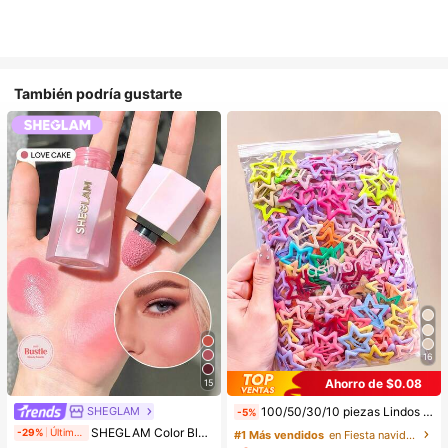
También podría gustarte
16
Ahorro de $0.08
15
SHEGLAM
100/50/30/10 piezas Lindos clips de estrella de cinco puntas estilo Y2K, clips de cabello coloridos, accesorios básicos para el cabello - Adecuados para niñas, uso diario en la escuela, fiestas, deportes, estética
-5%
SHEGLAM Color Bloom Rubor LíQuido Acabado Mate-Love Cake Colorete Marca De Belleza CosméTica Maquillaje Para Mujeres Y NiñAs
-29%
Últimos 2 días
#1 Más vendidos
en Fiesta navideña Accesorios para el cabello de l