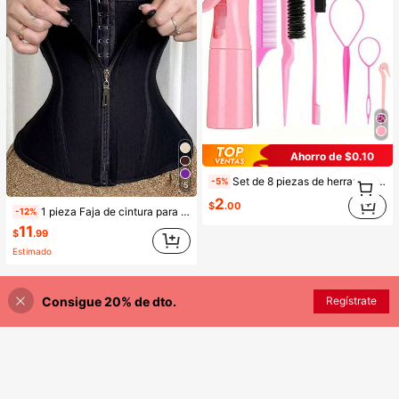
Ahorro de $0.10
1
Set de 8 piezas de herramientas para el peinado en color rosa - Botella rociadora, peine de cola, cepillo volumizador, moldeador de moño y pasadores para el cabello, adecuado para trenzar y peinados DIY
-5%
5
1
2
$
.00
1 pieza Faja de cintura para mujer para entrenamiento fitness, danza, yoga y deportes, cinturón de cintura diario con tela de malla, transpirable
-12%
11
$
.99
Estimado
Consigue 20% de dto.
Regístrate