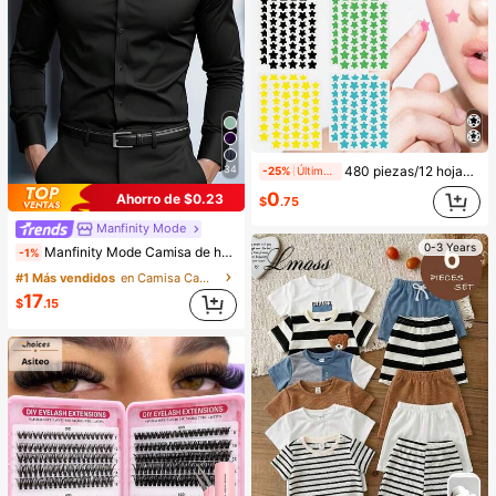
480 piezas/12 hojas, 240 piezas/6 hojas, 40 piezas/1 hoja, Pegatinas de estrellas para la cara, Pegatinas decorativas de Halloween, Pegatinas decorativas de Navidad, Pegatinas de pentagrama, Pegatinas decorativas de colores, Para decoración de fotos de fiestas y vacaciones, Pegatinas decorativas para la cara, Pegatinas decorativas para fiestas, Para decoración de habitaciones, Tocador, Dormitorio, Viajes, Artículos esenciales de viaje, Accesorios decorativos, Económicos y prácticos, Rellenos de calcetines, Herramientas de maquillaje, Productos asequibles, Regalos, Obsequios, Regalos para mujeres, Regalos de Navidad, Estético
34
-25%
Últimos 2 días
0
Ahorro de $0.23
$
.75
Manfinity Mode
0-3 Years
Manfinity Mode Camisa de hombre negra de invierno básica casual de negocios para oficina con cuello alto, unicolor, botones y manga larga, camisa formal estilo Old Money de otoño para ir al trabajo y ceremonias
-1%
#1 Más vendidos
en Camisa Camisas de hombre
17
$
.15