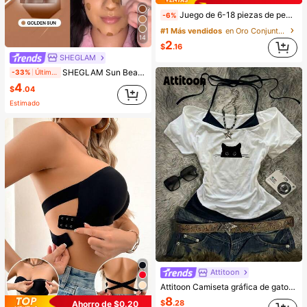
Juego de 6-18 piezas de pendientes dorados para mujer, moda para fiestas, viajes y vacaciones, regalo de compromiso, adecuado para diversas ocasiones, (hecho de material compuesto CCB de baja alergia y no desvanecimiento), regalo para ella
-6%
#1 Más vendidos
en Oro Conjuntos de Aretes para Mujeres
14
2
$
.16
SHEGLAM
SHEGLAM Sun Beam Bronceador LíQuido Mate-Golden Sun Marca De Belleza CosméTica Maquillaje Para Mujeres Y NiñAs
-33%
Últimos 2 días
4
$
.04
Estimado
Attitoon
Attitoon Camiseta gráfica de gato negro minimalista y casual, camiseta de manga corta con bloques de color retro para mujer, adecuada para el verano
8
$
.28
Ahorro de $0.20