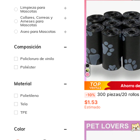
Limpieza para
Mascotas
Collares, Correas y
Arneses para
Mascotas
Aseo para Mascotas
Composición
Policloruro de vinilo
Poliéster
Material
Ahorro de
300 piezas/20 rollos de bolsas para excrementos de perro, bolsas a prueba de fugas para desechos de mascotas para paseos al aire libre. Contiene todas las especificaciones de 20/10/5/1 volumen (450 piezas=30 rollos, 375 piezas=25 rollos, 300 piezas=20
-10%
Polietileno
$1.53
Tela
Estimado
TPE
Color