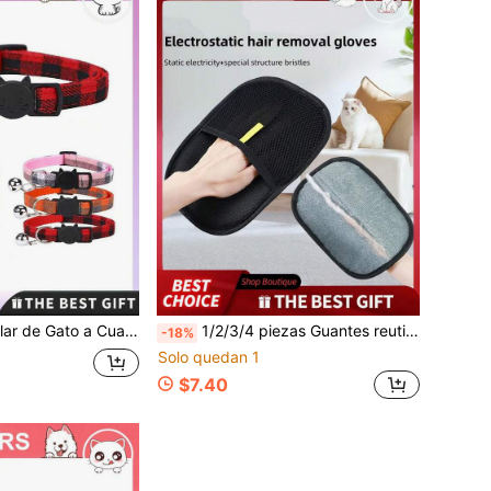
e Moda para Mascotas, Collar de Gato a Cuadros Británico, Collar de Mascota con Campana, Collar de Gato Perro con Hebilla de Tela
1/2/3/4 piezas Guantes reutilizables para eliminar pelo de mascotas, Guantes portátiles para eliminar pelo de perros y gatos, Adecuados para ropa, alfombras, asientos de coche, sofás, camas de mascotas, muebles, tapetes
-18%
Solo quedan 1
$7.40