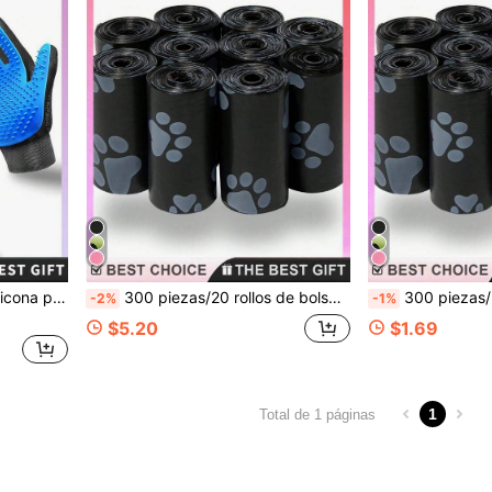
e suave y baño, adecuado para eliminar el pelo de gatos y perros, baño y contacto íntimo
300 piezas/20 rollos de bolsas para excrementos de perro, bolsas a prueba de fugas para desechos de mascotas para paseos al aire libre con perros. Contiene todas las especificaciones de 20/10/5/1 volumen (450 piezas=30 rollos, 375 piezas=25 rollos, 300 piezas=20 rollos, 225 piezas=15 rollos, 150 piezas=10 rollos, 75 piezas=5 rollos, 15 piezas=1 rollo)
300 piezas/20 rollos de bolsas para excrementos de perro, bolsas a prueba de fugas para desechos de mascotas para paseos al aire libre. Conti
-2%
-1%
$5.20
$1.69
1
Total de 1 páginas