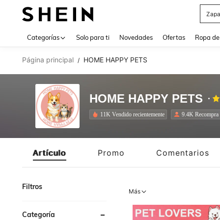
Zapa
Use up 
Categorías
Solo para ti
Novedades
Ofertas
Ropa de
Página principal
HOME HAPPY PETS
/
HOME HAPPY PETS
11K Vendido recientemente
9.4K Recompra
Artículo
Promo
Comentarios
Filtros
Más
Categoría