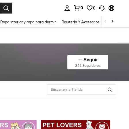
0
0
a. Press Enter to select.
Ropa interior y ropa para dormir
Bisutería Y Accesorios
Zapatos
H
Seguir
242 Seguidores