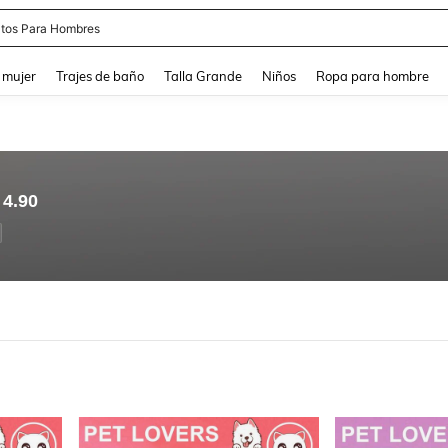
tos Para Hombres
and down arrow keys to navigate search Búsqueda reciente and Busca y Encuentr
 mujer
Trajes de baño
Talla Grande
Niños
Ropa para hombre
4.90