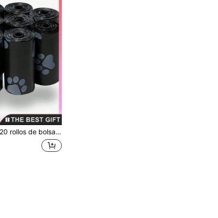
ene todas las especificaciones de 20/10/5/1 volumen (450 piezas=30 rollos, 375 piezas=25 rollos, 300 piezas=20 rollos, 225 piezas=15 rollos, 150 piezas=10 rollos, 75 piezas=5 rollos, 15 piezas=1 rollo)