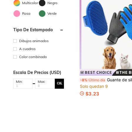
Multicolor
Negro
Rosa
Verde
Tipo De Estampado
Dibujos animados
A cuadros
Color combinado
Escala De Precios (USD)
Guante de silicona para el aseo de mascotas, adecuado para cepillar el pelaje de perros y gatos, guante eficiente para eliminar el pelo, cepillo de masaj
-8%
Último día
Min:
Max:
OK
Solo quedan 9
$3.23