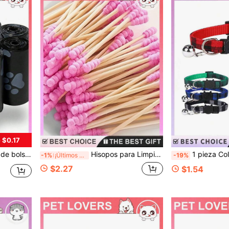
 $0.17
 rollos, 225 piezas=15 rollos, 150 piezas=10 rollos, 75 piezas=5 rollos, 15 piezas=1 rollo)
Hisopos para Limpiar Orejas de Perro - 200/100 piezas, Palitos para Eliminar Cera de Oreja de Mascota, Limpiador de Punta Grande, Adecuado para la Salud y el Cuidado de las Orejas de Perro
1 pieza Collar de Gato a Cuadros Elegante - Ajustable Cómodo Duradero Accesorio d
-1%
¡Últimos 3 días
-19%
$2.27
$1.54