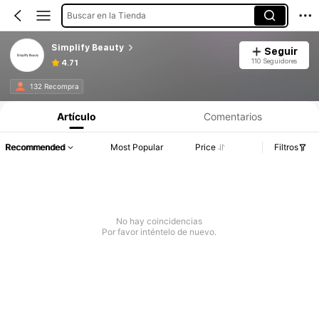
Buscar en la Tienda
Simplify Beauty
Seguir
110 Seguidores
4.71
132 Recompra
Artículo
Comentarios
Recommended
Most Popular
Price
Filtros
No hay coincidencias
Por favor inténtelo de nuevo.