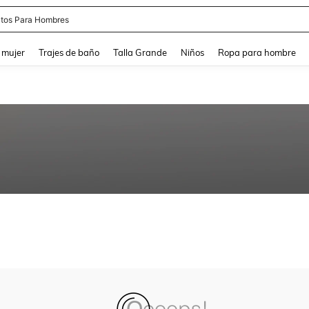
tos Para Hombres
and down arrow keys to navigate search Búsqueda reciente and Busca y Encuentr
 mujer
Trajes de baño
Talla Grande
Niños
Ropa para hombre