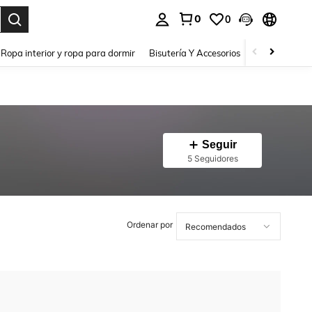
0
0
a. Press Enter to select.
Ropa interior y ropa para dormir
Bisutería Y Accesorios
Zapatos
H
Seguir
5 Seguidores
Ordenar por