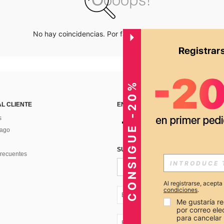
No hay coincidencias. Por favor inténtalo de nuevo.
CONSIGUE -20%
AL CLIENTE
ENCUÉNTRANOS EN
s
Pago
SUSCRÍBETE PARA RECIBIR OFERTA
recuentes
Al registrarse, acept
condiciones
.
EC + 593
Me gustaría re
por correo el
para cancelar 
EC + 593