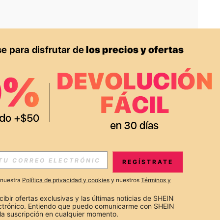
APP
S EXCLUSIVAS, PROMOCIONES Y NOTICIAS DE SHEIN
REGÍSTRATE
Suscribir
a nuestra
Política de privacidad y cookies
y nuestros
Términos y
Suscribirte
cibir ofertas exclusivas y las últimas noticias de SHEIN 
ectrónico. Entiendo que puedo comunicarme con SHEIN 
la suscripción en cualquier momento.
Suscribir