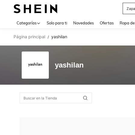
Zapa
Use up 
Categorías
Solo para ti
Novedades
Ofertas
Ropa de
Página principal
yashilan
/
yashilan