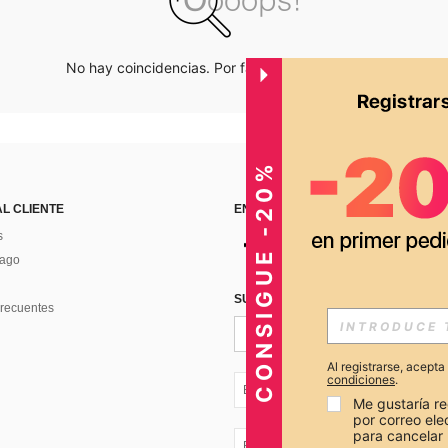
No hay coincidencias. Por favor inténtalo de nuevo.
CONSIGUE -20%
AL CLIENTE
ENCUÉNTRANOS EN
s
Pago
SUSCRÍBETE PARA RECIBIR OFERTA
recuentes
Al registrarse, acept
condiciones
.
EC + 593
Me gustaría re
por correo el
para cancelar 
EC + 593