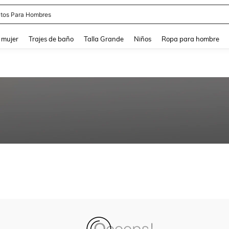
tos Para Hombres
and down arrow keys to navigate search Búsqueda reciente and Busca y Encuentr
 mujer
Trajes de baño
Talla Grande
Niños
Ropa para hombre