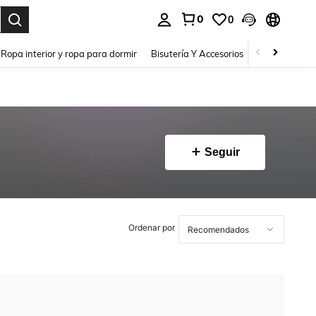
0
0
a. Press Enter to select.
Ropa interior y ropa para dormir
Bisutería Y Accesorios
Zapatos
H
Seguir
Ordenar por