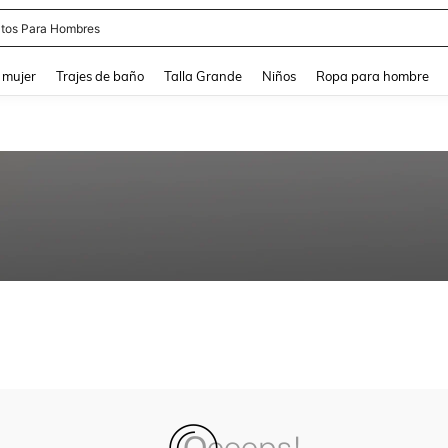
tos Para Hombres
and down arrow keys to navigate search Búsqueda reciente and Busca y Encuentr
 mujer
Trajes de baño
Talla Grande
Niños
Ropa para hombre