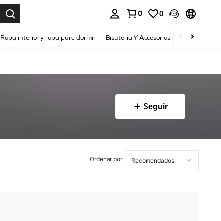
0
0
a. Press Enter to select.
Ropa interior y ropa para dormir
Bisutería Y Accesorios
Zapatos
H
Seguir
Ordenar por