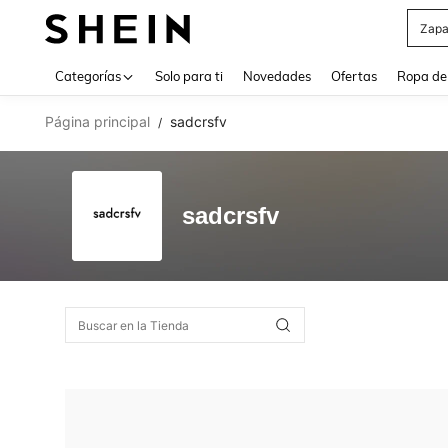
Zapa
Use up 
Categorías
Solo para ti
Novedades
Ofertas
Ropa de
Página principal
sadcrsfv
/
sadcrsfv