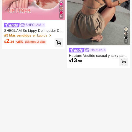
14
SHEGLAM
SHEGLAM So Lippy Delineador De
Labios-Misty Rose Lip Combo Mar
#5 Más vendidos
en Labios
ca De Belleza CosméTica Maquillaj
2
4
$
.24
-25%
¡Últimos 2 días
e Para Mujeres Y NiñAs
Hauture
Hauture Vestido casual y sexy para
13
oficina con cuello cuadrado, delant
$
.98
al frontal y bolsillos, con espalda ab
ierta con tirantes