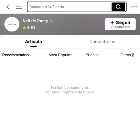
Buscar en la Tienda
Selie's Party
Seguir
27 Seguidores
4.93
Artículo
Comentarios
Recommended
Most Popular
Price
Filtros
No hay coincidencias
Por favor inténtelo de nuevo.