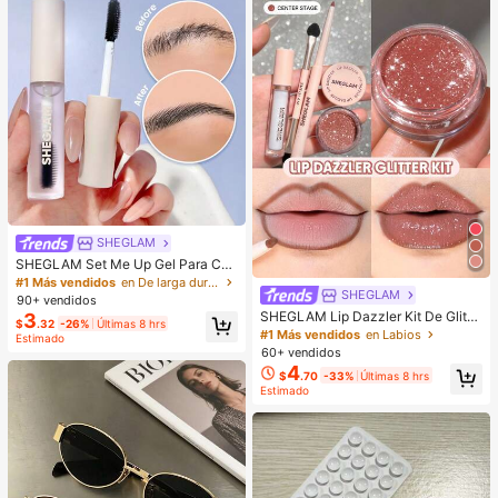
SHEGLAM
SHEGLAM Set Me Up Gel Para Cej
as Marca De Belleza CosméTica M
#1 Más vendidos
en De larga duración Cejas
SHEGLAM
aquillaje Para Mujeres Y NiñAs
90+ vendidos
SHEGLAM Lip Dazzler Kit De Glitte
3
$
.32
-26%
Últimas 8 hrs
r Labial-Center Stage Lip Combo M
#1 Más vendidos
en Labios
Estimado
arca De Belleza CosméTica Maquill
60+ vendidos
aje Para Mujeres Y NiñAs
4
$
.70
-33%
Últimas 8 hrs
Estimado