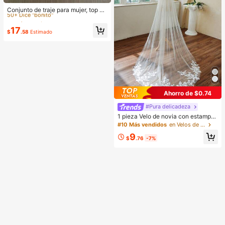
#1 Más vendidos
en Escotado por detrás Trajes de dos piezas para m
50+ Dice "bonito"
Conjunto de traje para mujer, top si
n mangas con diseño elegante de l
#1 Más vendidos
#1 Más vendidos
en Escotado por detrás Trajes de dos piezas para m
en Escotado por detrás Trajes de dos piezas para m
azo y pantalones cortos. Y conjunt
50+ Dice "bonito"
50+ Dice "bonito"
17
o elegante de ropa de oficina, cami
$
.58
Estimado
#1 Más vendidos
en Escotado por detrás Trajes de dos piezas para m
sola y pantalones cortos. Verano, d
50+ Dice "bonito"
e la oficina al fin de semana, conjun
tos de dos piezas
Ahorro de $0.74
#Pura delicadeza
1 pieza Velo de novia con estampa
do floral de malla nueva, tren de ca
#10 Más vendidos
en Velos de novia
pilla pequeño y largo de 4 estacion
9
es de tul suave, velo nupcial de enc
$
.76
-7%
aje blanco 2026 con peine para el c
abello