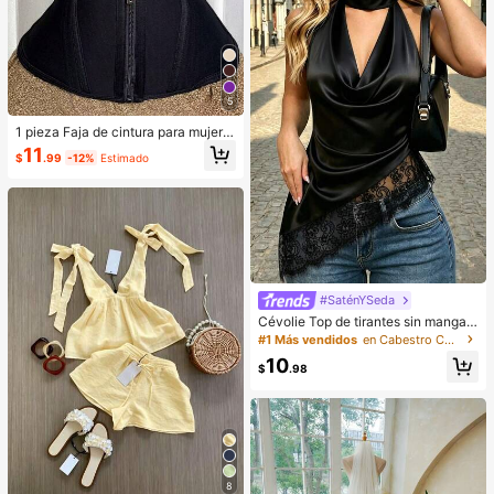
5
1 pieza Faja de cintura para mujer p
ara entrenamiento fitness, danza, y
11
$
.99
-12%
Estimado
oga y deportes, cinturón de cintura
diario con tela de malla, transpirabl
e
#SaténYSeda
Cévolie Top de tirantes sin mangas
con cuello drapeado tipo cowl, ajus
#1 Más vendidos
en Cabestro Camisetas sin mangas y camisetas sin m
te ceñido, sexy, con fruncidos, ribet
10
e de encaje, patchwork y espalda d
$
.98
escubierta para fiesta
8