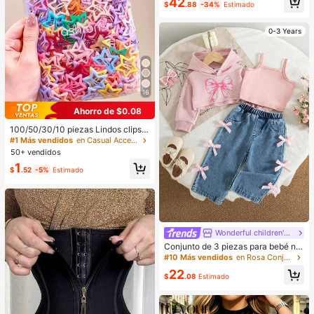
42
nivel de entrada para blogger, Rega
tilizante, bajo ondulado brillante, fal
$
.88
-34%
Estimado
lo perfecto para grabación de vida
da completa, verde, adecuado para
y viajes
banquete, fiesta, reunión
0-3 Years
16
Ahorro de $0.08
100/50/30/10 piezas Lindos clips d
e estrella de cinco puntas estilo Y2
#1 Más vendidos
en Casual Accesorios para el cabello de las mujere
K, clips de cabello coloridos, acces
50+ vendidos
orios básicos para el cabello - Adec
1
uados para niñas, uso diario en la e
$
.52
-5%
Estimado
scuela, fiestas, deportes, estética
Wonderful children's clothing
#10 Más vendidos
en Rosa Conjuntos para niñas
Clientes habituales
Conjunto de 3 piezas para bebé niñ
a: sudadera con capucha estampad
#10 Más vendidos
#10 Más vendidos
en Rosa Conjuntos para niñas
en Rosa Conjuntos para niñas
a con lazo en estilo casual america
Clientes habituales
Clientes habituales
22
no, camiseta de unicolor y pantalon
$
.08
Estimado
#10 Más vendidos
en Rosa Conjuntos para niñas
es vaqueros rectos con lazo, para o
Clientes habituales
toño/invierno