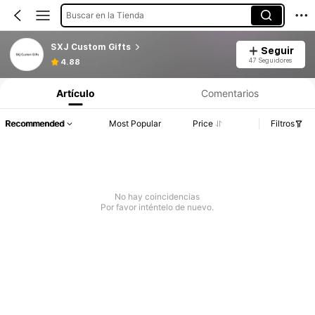
Buscar en la Tienda
SXJ Custom Gifts
Seguir
47 Seguidores
4.88
Artículo
Comentarios
Recommended
Most Popular
Price
Filtros
No hay coincidencias
Por favor inténtelo de nuevo.