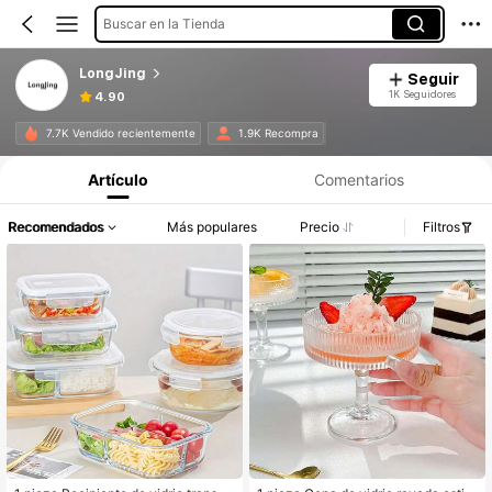
Buscar en la Tienda
LongJing
Seguir
1K Seguidores
4.90
7.7K Vendido recientemente
1.9K Recompra
Artículo
Comentarios
Recomendados
Más populares
Precio
Filtros