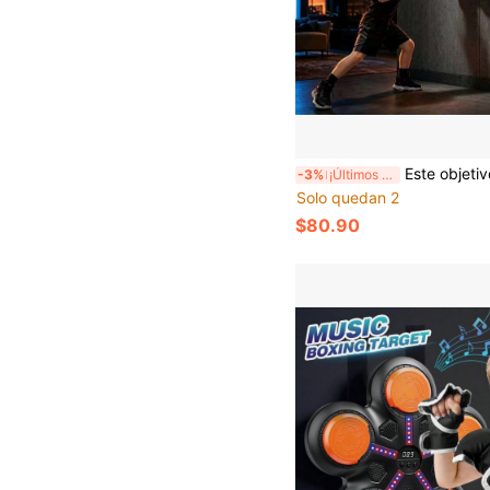
Este objetivo de boxeo inteligente con Bluetooth montado en la pared viene con guantes de boxeo y almohadilla de entrenamiento,
-3%
¡Últimos 3 días
Solo quedan 2
$80.90