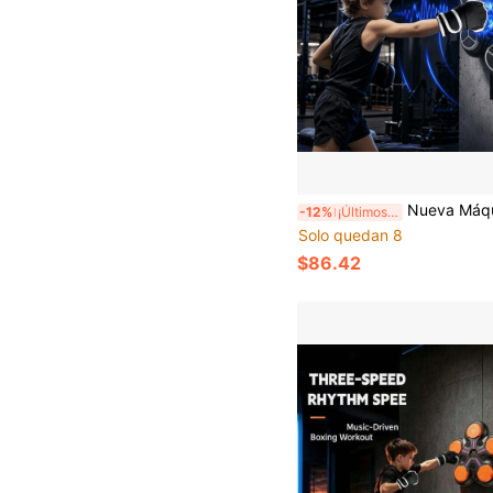
Nueva Máquina de Boxeo Musical Inteligente para Niños 2026 con Guantes de Boxeo | Máquina de Entrenamiento de Boxeo Montada en la Pared Ajustable para Niños de 3-8+ Años, con Pantalla Electrón
-12%
¡Últimos 3 días
Solo quedan 8
$86.42