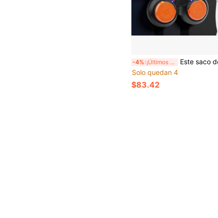
Este saco de boxeo inteligente Bluetooth montado en la pared viene con guantes de boxeo y una esterilla de entrenamiento, convirtiéndo
-4%
¡Últimos 3 días
Solo quedan 4
$83.42