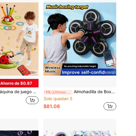
Ahorro de $0.87
rtivo de mariquita 3 en 1, lanzador de cohetes, salto musical y lanzamiento de aros, para niños de 3+ años, juguete para exteriores, regalo perfecto para cumpleaños y fiestas
Almohadilla de Boxeo Inalámbrica Montada en la Pared con Guantes, Luces de Ritmo & Modo de 2 Jugadores. Adecuado para Edades 3+, Juguete de Alivio del Estrés para Fitness en el Hogar, Regalo Perfecto para Vacaciones & Cumpleaños.
-1%
¡Últimos 3 días
Solo quedan 5
$81.08