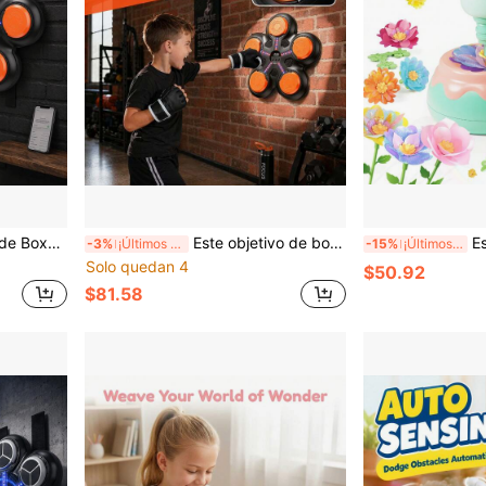
io del Estrés para Cumpleaños y Vacaciones para Toda la Familia.
Este objetivo de boxeo inteligente con Bluetooth montado en la pared viene con guantes de boxeo y almohadilla de entrenamiento, un juguete creativo adecuado para niños y niñas de 3 a 12 años y talla grande
Este juego de ensamblaje de jardín flora
-3%
¡Últimos 3 días
-15%
¡Últimos 3 días
Solo quedan 4
$50.92
$81.58