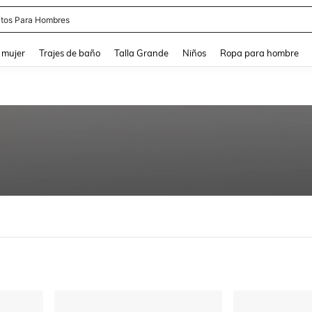
apatos Blancos
and down arrow keys to navigate search Búsqueda reciente and Busca y Encuentr
 mujer
Trajes de baño
Talla Grande
Niños
Ropa para hombre