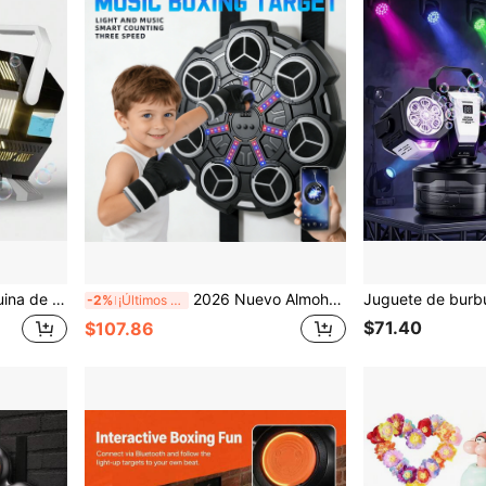
tería apto para fiestas de cumpleaños, bodas, juego en interiores y exteriores
2026 Nuevo Almohadilla de Boxeo Montada en la Pared con Luces de Ritmo Musical Integradas, Soporta Batalla de 2 Jugadores, Juguete de Alivio del Estrés para Vacaciones y Cumpleaños
-2%
¡Últimos 2 días
$71.40
$107.86