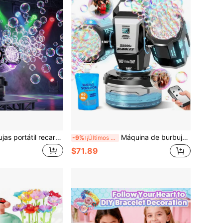
Juguete de burbujas portátil recargable con luces de color RGB, diseño giratorio de 360°, adecuado para actividades al aire libre, regalos de cumpleaños, Halloween y Navidad
Máquina de burbujas recargable 2026 con luces RGB: Crea una tormenta de 30,000 burbujas/min, rotación automática de 360°, carga tipo C - Máquina de burbujas con control remoto, adecuada para bodas, fiestas infantiles y actividades al aire libre
-9%
¡Últimos 3 días
$71.89