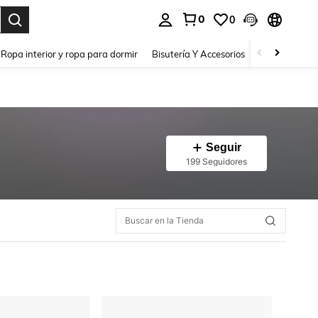
0
0
a. Press Enter to select.
Ropa interior y ropa para dormir
Bisutería Y Accesorios
Zapatos
H
Seguir
199 Seguidores