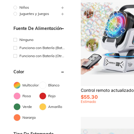
Niños
Juguetes y Juegos
Fuente De Alimentación
Ninguno
Funciona con Batería (Bate
ría Recargable)
Funciona con Batería (Otra
s Baterías)
Color
Multicolor
Blanco
Rosa
Rojo
$55.30
Estimado
Verde
Amarillo
Naranja
Tipo De Estampado