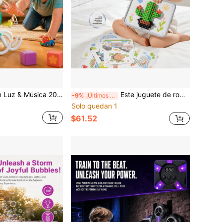
Pulpo Bailarín con Luz & Música 2026, Juguete Interactivo para Niños, Ideal para Festivales & Cumpleaños
Este juguete de rompecabezas de clavijas en forma de seta 3D está diseñado como una herramienta educativa Montessori. A través de divertidos juegos de emparejamiento y combinación, ayuda a entrenar el enfoque, la creatividad y las habilidades cognitivas de los niños.
-9%
¡Últimos 3 días
Solo quedan 1
$61.52