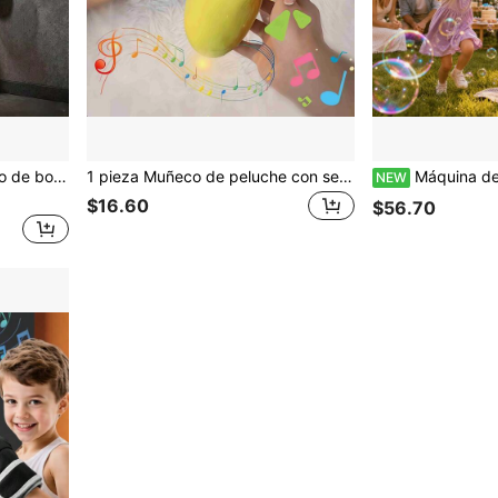
 un juguete creativo adecuado para niños y niñas de 3 a 12 años y talla grande.
1 pieza Muñeco de peluche con sensor de frutas estilo plátano, piano musical, se puede jugar de forma interactiva entre dos personas o individualmente, requiere 2 pilas AA, adecuado para la interacción de parejas y la socialización de los niños
Máquina de Burbujas RGB 2026, Control Remoto & Rotaci
NEW
$16.60
$56.70