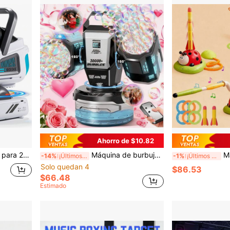
Ahorro de $10.82
Control remoto actualizado para 2025, máquina de burbujas con rotación automática, RGB, batería recargable de 1800mAh, carga tipo C, apta para niños, bodas, fiestas de cumpleaños, eventos al aire libre, líquido para burbujas no incluido
Máquina de burbujas actualizada 2026: Rotación automática, iluminación RGB, control remoto, batería de 1800mAh, interfaz Tipo-C
Máquina de juego depo
-14%
¡Últimos 3 días
-1%
¡Últimos 3 días
Solo quedan 4
$86.53
$66.48
Estimado