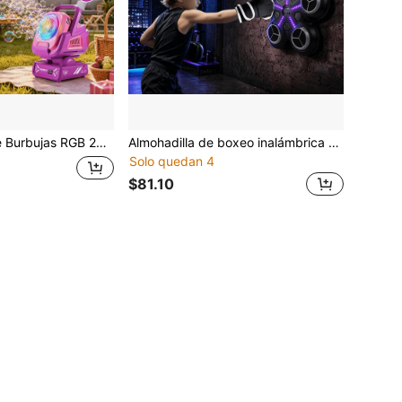
ón Automática, Recargable Tipo-C. Excelente Para Halloween, Navidad, Pascua
Almohadilla de boxeo inalámbrica compartida para niños & adultos con luces musicales y guantes, función de batalla para 2 personas, regalo de fitness ideal para cada festival y cumpleaños.
Solo quedan 4
$81.10