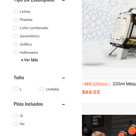
Letras
Plantas
Color combinado
Geométrico
Gráfico
Halloween
Ver Más
Talla
320ml Máquina de burbujas con luces, juguete gran soplador de burbujas para niños y niños pequeños, soplador de burbujas a ba
-14%
¡Últimos 3 días
L
Unitalla
$44.03
Pilas Incluidas
Sí
No