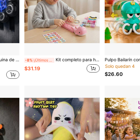
ica LED, Juguete Deportivo para Niños Equipo de Fitness Interior para el Hogar Juego | Regalo Ideal para Navidad y Cumpleaños
Kit completo para hacer pulseras de la amistad, incluye herramientas de tejido y cuentas, diseñado para niños de 6 a 12 años. Este es un popular juguete de manualidades con cuentas, ideal como sorpresa de cumpleaños y regalo de Pascua.
-8%
¡Últimos 3 días
Solo quedan 4
$31.19
$26.60