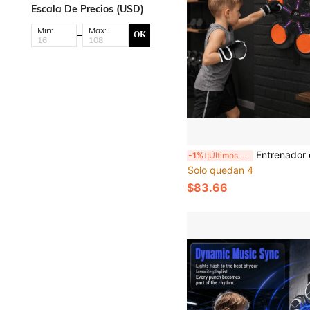
Escala De Precios (USD)
Min:
Max:
OK
Entrenador de Boxeo Inalámbrico Compacto Montado en la Pared con Modo Dual, Excelente Juguete Deportivo de Aliv
-1%
¡Últimos 3 días
Solo quedan 4
$83.66