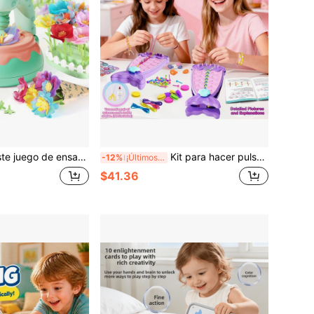
l contiene 248 piezas, convirtiéndolo en un excelente regalo de cumpleaños tanto para niños como para niñas. Combina actividades educativas STEM y principios de enseñanza Montessori, y se puede usar como juguete de clasificación y apilamiento. Adecuado para niños de 3 a 9 años, es un juguete clásico de Pascua y primavera para niñas.
Kit para hacer pulseras de la amistad, set de joyería para niños, adecuado para niños de 6 a 12 años, regalo de cumpleaños para adolescentes, herramientas de fabricación de joyas con cuentas, kit de bricolaje de pulseras, set de actividades de viaje para niños, set de manualidades para niños - Kit de juguete con cuentas para hacer pulseras de moda, mejor idea de regalo de cumpleaños y regalo de Pascua.
-12%
¡Últimos 3 días
$41.36