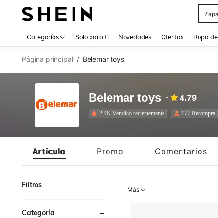
Z
Use up 
Categorías
Solo para ti
Novedades
Ofertas
Ropa de
Página principal
Belemar toys
/
Belemar toys
4.79
2.4K Vendido recientemente
177 Recompra
Artículo
Promo
Comentarios
Filtros
Más
Categoría