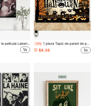
1 pieza Póster de la película Laberinto en lienzo de estilo vintage - Decoración de pared de película retro, detalles exquisitos, adecuado para sala de estar, dormitorio, amantes del cine y cafeterías vintage, obra de arte detallada, decoración de habitación perfecta, sin marco.
1 pieza Tapiz de pared de poliéster de Halloween con diseños de calabaza y bruja; adecuado para colgar en interiores/exteriores, decoración versátil de habitación o jardín, y perfecto para celebraciones festivas.
-11%
$4.38