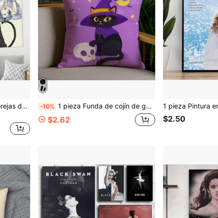
1 pieza Tapiz de niño con orejas de gato lindo – Tela de poliéster con impresión 2D; Decoración de pared versátil adecuada para dormitorios, habitaciones y salas de estar; Una opción ideal para fans de BL y anime.
1 pieza Funda de cojín de gato morado lindo de Halloween – Impresión de un solo lado, tela suave, funda de cojín de sofá – Adecuada para decoración del hogar en días festivos (Inserto no incluido)
-10%
$2.50
$2.62