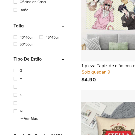
Oficina en Casa
Baño
Talla
40*40cm
45*45cm
50*50cm
Tipo De Estilo
G
Solo quedan 9
H
$4.90
I
K
L
M
Ver Más