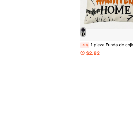
1 pieza Funda de cojín decorativa 2D con diseño de "Casa embrujada acogedora" de Halloween; hecha de poliéster suave y transpirable; adecuada para sofás y camas; perfecta para crear una a
-9%
$2.82