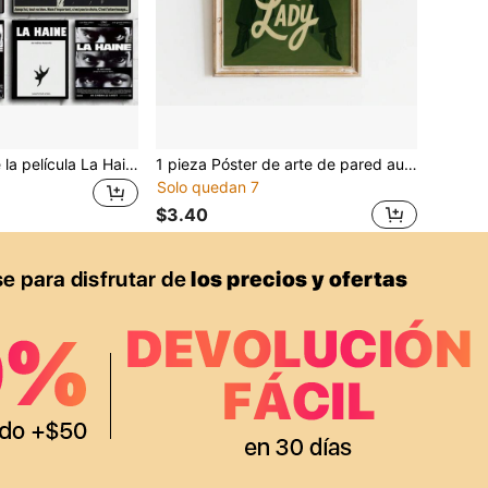
1 pieza Póster de la película La Haine sin marco, póster vintage para club de bar, pintura de arte de pared para dormitorio y estudio, 1 pieza Póster sin marco del personaje del cantante, póster de música, pintura de arte en lienzo para decoración del hogar
1 pieza Póster de arte de pared audaz "Siéntate como una dama", decoración de pared empoderadora para mujeres, sin marco.
Solo quedan 7
$3.40