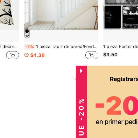
tmósfera festiva de Halloween (inserto de cojín no incluido).
1 pieza Tapiz de pared/Fondo con temática de Halloween/Cumpleaños – Diseño "Feliz Día del Fantasma". Perfecto para decoración de fiestas festivas, decoración de paredes interiores y exteriores, y fondos con temática de Halloween.
-11%
$3.50
$4.38
1
Total de 1 páginas
CONSIGUE -20%