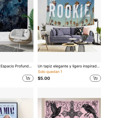
1 pieza Tapiz del Espacio Profundo - Obra de arte de tela de galaxia espacial azul-gris, tapiz de pared de paisaje celestial, tapiz decorativo de escena astronómica - Adecuado para decoración y colgantes de pared. Ideal para la decoración del cabecero del dormitorio.
Un tapiz elegante y ligero inspirado en el diseño creativo y distintivo de *The Rookie*. Hecho de poliéster duradero, sirve como un colgante de pared ideal para decorar salas de estar, dormitorios y otros espacios del hogar.
Solo quedan 1
$5.00