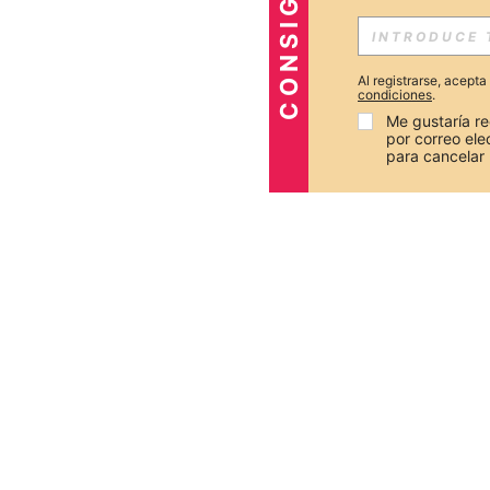
Al registrarse, acept
condiciones
.
Me gustaría re
por correo el
para cancelar 