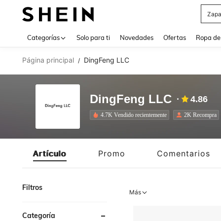
Z
Use up 
Categorías
Solo para ti
Novedades
Ofertas
Ropa de
Página principal
DingFeng LLC
/
DingFeng LLC
4.86
4.7K Vendido recientemente
2K Recompra
Artículo
Promo
Comentarios
Filtros
Más
Categoría