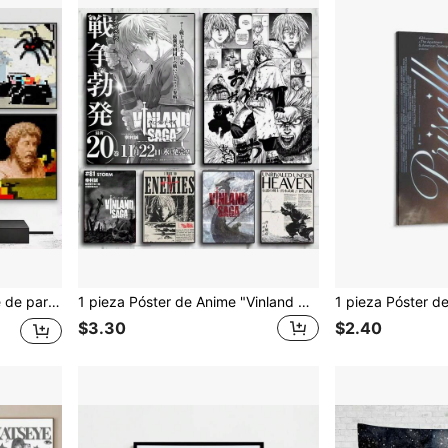
ica del dormitorio y regalos de inauguración de la casa (sin marco)
1 pieza Póster de Anime "Vinland Saga" para Colgar en la Pared - HD, Arte Decorativo Impermeable. Ideal para Dormitorio y Sala de Estar Decoración del Hogar; Una Opción de Regalo Perfecta. Sin Marco.
$3.30
$2.40