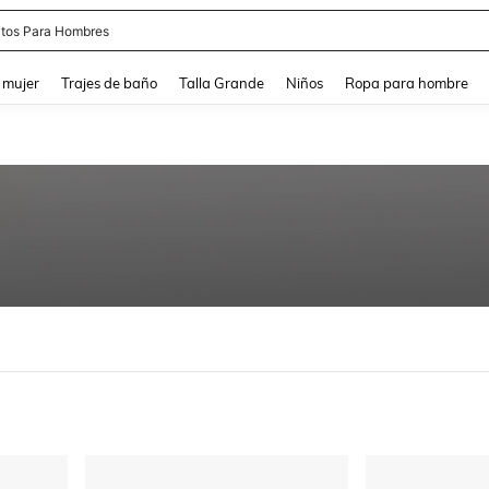
apatos Blancos
and down arrow keys to navigate search Búsqueda reciente and Busca y Encuentr
 mujer
Trajes de baño
Talla Grande
Niños
Ropa para hombre