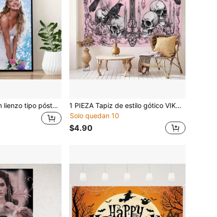
1 pieza Pintura en lienzo tipo póster de música sin marco, para decoración de pared en sala, comedor, cocina, dormitorio, sala de estar y otras habitaciones, cuadro de arte retro para decoración del hogar
1 PIEZA Tapiz de estilo gótico VIKAMA - Diseño de contraste rosa y negro con cuervos y calaveras; Decoración de pared temática para dormitorios, adecuada para colgar en salas de estar, dormitorios y otros espacios del hogar; Ideal para decoración junto a la cama.
Solo quedan 10
$4.90