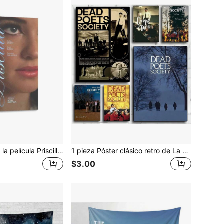
1 pieza Póster de la película Priscilla Imprimir imagen Arte de pared Póster de pintura Lienzo Pósteres Obras de arte Regalo Idea Decoración de habitación Sin marco
1 pieza Póster clásico retro de La sociedad de los poetas muertos, arte de alta definición para colgar en la pared, resistente al agua, adecuado para el hogar, sala de estar, dormitorio, bar y otros lugares, hermosa decoración, sin marco.
$3.00