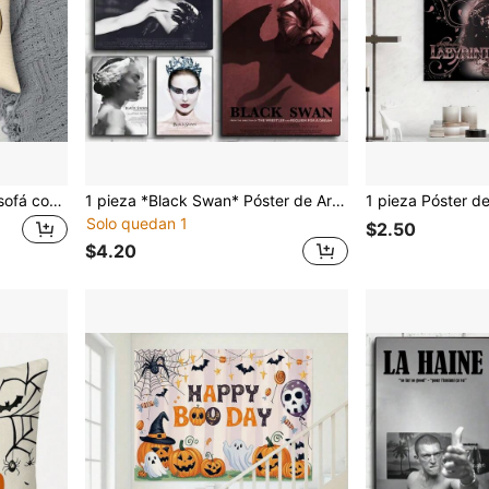
1 PIEZA Funda de cojín de sofá con estilo vintage de cerveza - Impresión decorativa de un solo lado, con cremallera invisible (lavable a máquina) - Ideal para la decoración del hogar en salas de estar, dormitorios y exteriores - Adecuado para todas las estaciones (no incluye el inserto del cojín)
1 pieza *Black Swan* Póster de Arte de Pared de Película - Decoración de Pared Moderna con Estilo Minimalista; Adecuado para Cafeterías, Oficinas, Bares o Espacios del Hogar como Salas de Estar y Dormitorios. Sin Marco.
Solo quedan 1
$2.50
$4.20