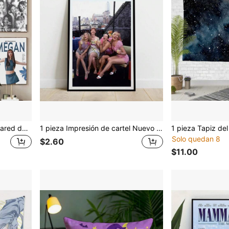
1 pieza Póster de arte de pared del popular grupo femenino de K-Pop KATSEYE - Decoración de pared impermeable, adecuado para salas de estar, dormitorios y decoración del hogar; arte de pared moderno, arte de lienzo impermeable y pintura decorativa de pared - Ideal para regalar, dormitorios y decoración del hogar/dormitorio - Sin marco
1 pieza Impresión de cartel Nuevo regalo Idea y la ciudad Película romántica de 1998 Cuadro de arte de pared Pintura sobre lienzo Decoración del hogar para la sala de estar Sin marco
Solo quedan 8
$2.60
$11.00