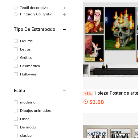
Textil decorativo
Pintura y Caligrafía
Tipo De Estampado
Figuras
Letras
Gráfico
Geométrico
Halloween
Estilo
1 pieza Póster de arte de pared impermeable con diseño de juego de píxeles clásico M-MC – Adecuado para decoración del hogar, bar y dormitorio; perfecto para el estilo de la sala de estar, la estét
-3%
$3.68
moderno
Dibujos animados
Lindo
De moda
clásico