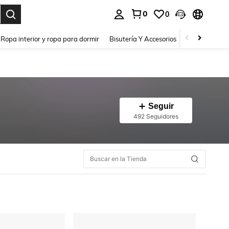
0
0
a. Press Enter to select.
Ropa interior y ropa para dormir
Bisutería Y Accesorios
Zapatos
H
Seguir
492 Seguidores