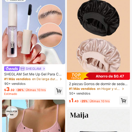
SHEGLAM
SHEGLAM Set Me Up Gel Para Cej
Ahorro de $0.47
as Marca De Belleza CosméTica M
#1 Más vendidos
en De larga duración Cejas
aquillaje Para Mujeres Y NiñAs
2 piezas Gorros de dormir de seda y
90+ vendidos
satén de lujo, unicolor, gorros elásti
3
#1 Más vendidos
en Hogar y vida
$
.32
-26%
Últimas 10 hrs
cos de protección del cabello, liger
50+ vendidos
Estimado
os y cómodos para usar toda la noc
1
he, cuidado del cabello, ducha, ajus
$
.43
-25%
Últimas 10 hrs
te suave al cuero cabelludo, para el
la