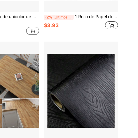
1 Rollo de película de unicolor de madera para decoración del hogar, pegatinas impermeables y resistentes al aceite, papel tapiz autoadhesivo para decoración de cocina, gabinetes, habitaciones modernas, decoración de paredes, muebles y arte de pared
1 Rollo de Papel de Contacto de Mármol Blanco Dorado Brillante de Lujo, Papel Tapiz Autoadhesivo Resistente al Agua para Encimeras de Cocina, Decoración de Gabinetes, Papel Tapiz de Vinilo Autoadhesivo para Dormitorio, Resistente al Aceite, Removible, Pegatinas de Decoración de Baño
-2%
¡Últimos 3 días
$3.93