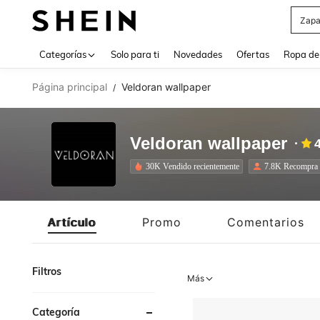
Z
Use up 
Categorías
Solo para ti
Novedades
Ofertas
Ropa de
Página principal
Veldoran wallpaper
/
Veldoran wallpaper
30K Vendido recientemente
7.8K Recompra
Artículo
Promo
Comentarios
Filtros
Más
Categoría