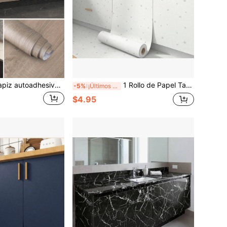
1 rollo de papel tapiz autoadhesivo de vinilo con aspecto de madera de roble gris clásico para decoración de habitaciones, gabinetes, estantes y paredes
1 Rollo de Papel Tapiz con Patrón de Estrellas Blancas, Pegatina de Pared Autoadhesiva de PVC, Pegatina Decorativa de Habitación Impermeable a Aceite y Removible, Adecuada para Decoración de Cocina, Encimera de Baño, Decoración de Pared de Dormitorio y Sala de Estar, Oficina, Papel Tapiz Festivo
-5%
¡Últimos 3 días
$4.95