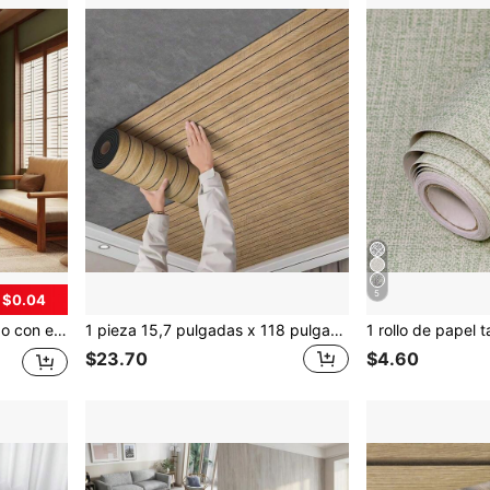
5
 $0.04
el tapiz autoadhesivo para decoración de paredes y habitaciones
1 pieza 15,7 pulgadas x 118 pulgadas/13 pies cuadrados Papel pintado autoadhesivo de vinilo grueso con textura de madera, resistente al agua para cocina, sala de estar, oficina y dormitorio (gris y marrón) Decoración de pared, decoración del hogar, papel pintado para sala de estar, vinilos de pared, decoración de fiesta, decoración de dormitorio y oficina, decoración del hogar, decoración de baño, suministros de decoración de habitación, papel pintado para decoración del hogar
$23.70
$4.60