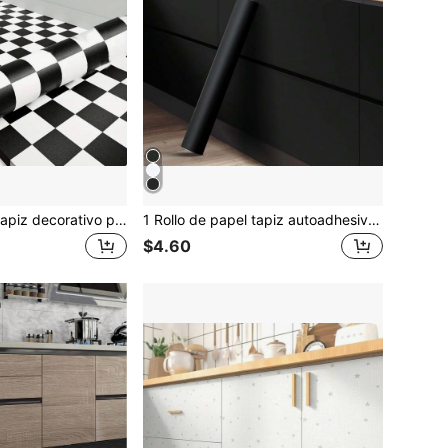
1 Rollo de papel tapiz decorativo para el hogar de vinilo a prueba de agua con diseño a cuadros en blanco y negro con efecto de mosaico para salpicaduras de cocina, baño, gabinetes, cajones, pegatinas de pared, regalos, decoración de pared para cumpleaños, graduación
1 Rollo de papel tapiz autoadhesivo mate negro, adhesivo para decoración del hogar, gabinetes de cocina, decoración de pared de dormitorio, escritorio, muebles, papel tapiz impermeable para renovación
$4.60