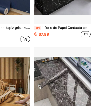
ible, papel de contacto vintage para gabinetes y cajones, pegatinas de pared para decoración de dormitorio, cocina y baño, impermeable
1 Rollo de Papel Contacto con Patrón de Mármol Negro Brillante, Papel Tapiz Autoadhesivo Impermeable para Decoración de Cocina, Encimera, Escritorio, Muebles, Estantería, Pegatina de Pared de Baño, Vinilo Autoadhesivo
-8%
$7.89