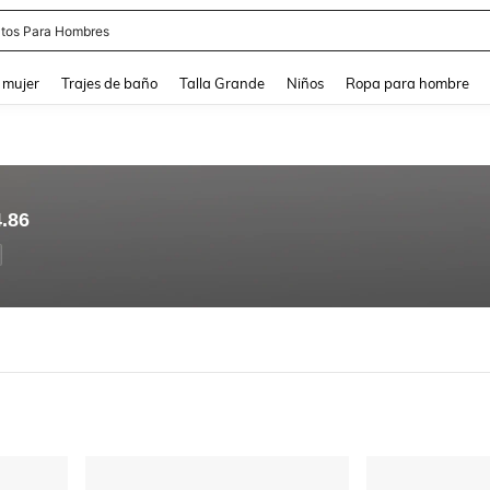
apatos Blancos
and down arrow keys to navigate search Búsqueda reciente and Busca y Encuentr
 mujer
Trajes de baño
Talla Grande
Niños
Ropa para hombre
4.86