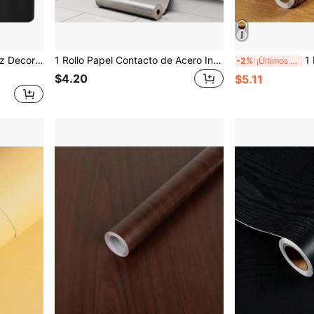
o de Espejo de Vinilo, Pegatina de Pared para Marco de Puerta de Cocina
1 Rollo Papel Contacto de Acero Inoxidable para Decoración de Habitaciones Papel Tapiz Autoadhesivo Plateado de Acero Inoxidable para Nevera Metálica Electrodomésticos Envoltura de Vinilo Resistente al Agua, a la Grasa y a Altas Temperaturas Papel Tapiz Autoadhesivo Decoración de Cocina Lavavajillas
1 Rollo de Papel Tapiz Rayado Marrón,
-2%
¡Últimos 3 días
$4.20
$5.11