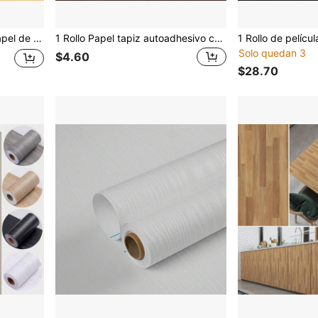
para decoración de sala de estar, armarios, cómodas, revestimientos de cajones, decoración de cocina, pegatinas de pared
1 Rollo Papel tapiz autoadhesivo con diseño de veta de madera para decoración del hogar, renovación de gabinetes, mesas de comedor, armarios, a prueba de agua, a prueba de humedad, resistente al desgaste y a altas temperaturas, removible con pegamento en la parte posterior, sin dejar rastro de pegamento
Solo quedan 3
$4.60
$28.70