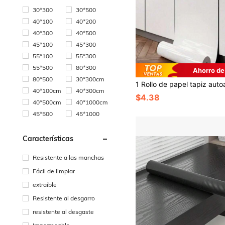
30*300
30*500
40*100
40*200
40*300
40*500
45*100
45*300
55*100
55*300
55*500
80*300
Ahorro de
80*500
30*300cm
40*100cm
40*300cm
$4.38
40*500cm
40*1000cm
45*500
45*1000
Características
Resistente a las manchas
Fácil de limpiar
extraíble
Resistente al desgarro
resistente al desgaste