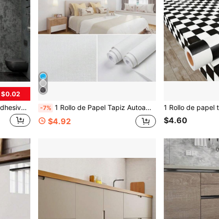
 $0.02
1 rollo de papel tapiz autoadhesivo vintage de color gris con patrón de cemento, decoración del hogar removible para el hogar, cocina, dormitorio, sala de estar, estilo minimalista moderno
1 Rollo de Papel Tapiz Autoadhesivo con Grano de Madera Falsa Amarilla, Rayas Verticales de Cuadrícula Gris, DIY Impermeable & Resistente a la Humedad, Fácil de Mantener, Pegatina Removible, Adecuado para Decoración de Paredes de Dormitorio, Sala de Estar, Comedor, Dormitorio Escolar, Decoración del Hogar, Gabinetes de Cocina, Escritorios, Cajones, Renovación de Muebles, Etc. Fácil de Instalar, Despegar y Pegar, Cortar Libremente. Tamaño: 17.7 Pulgadas X 393.7/196.8/118.1/39.3 Pulgadas
-7%
$4.60
$4.92