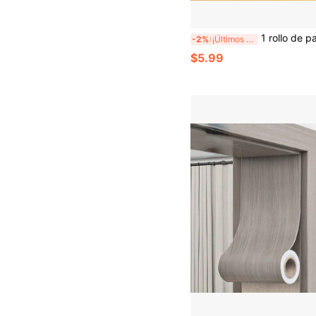
1 rollo de papel de contacto amarillo, papel tapiz decorativo autoadhesivo de vinilo, decoración de pared para sala de estar, impermeable y a prueba de aceite, papel tapiz de vinilo autoadhesivo 
-2%
¡Últimos 3 días
$5.99