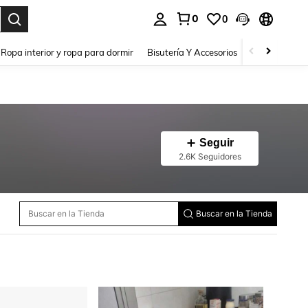
0
0
a. Press Enter to select.
Ropa interior y ropa para dormir
Bisutería Y Accesorios
Zapatos
H
Seguir
2.6K Seguidores
Buscar en la Tienda