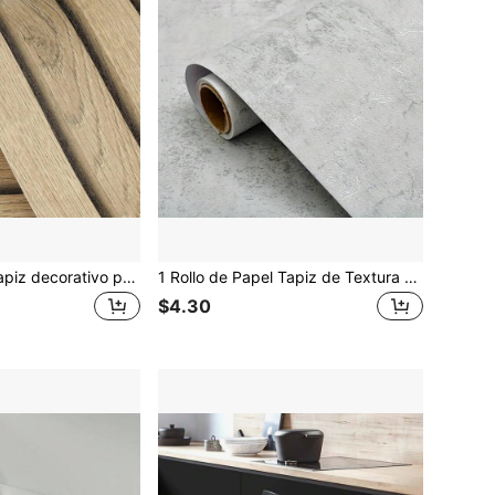
1 rollo de papel tapiz decorativo para el hogar a rayas en beige, impermeable y resistente al aceite para la decoración de la cocina, papel tapiz autoadhesivo removible con patrón de madera de PVC. Papel tapiz adhesivo para renovar gabinetes de cocina, dormitorio, sala de estar, encimera, muebles. Paneles de pared, papel tapiz, artículos de decoración primaveral para renovar su hogar, adhesivos de decoración
1 Rollo de Papel Tapiz de Textura de Hormigón Gris Engrosado, Pegatina de Pared de Textura de Cemento Estilo Industrial Azul-Gris Claro Autoadhesiva, Impermeable y Duradera, Adecuada para Decoración de Paredes de Dormitorio, Baño y Cocina
$4.30