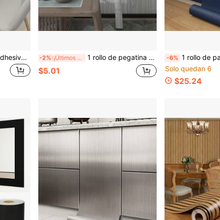
1 rollo de papel tapiz autoadhesivo y removible de grano de madera negro, resistente al agua y al aceite, adecuado para cocina, dormitorio, sala de estar, encimeras, muebles, renovación de baño, paneles de pared, papel tapiz, artículos de decoración de primavera para renovar su hogar, pegatinas de decoración Rama, regalos de cumpleaños y graduación, pegatinas de pared, decoración de habitación, decoración de pared, pegatinas de pared
1 rollo de pegatina autoadhesiva de grano de madera sintética premium gris, impermeable, papel tapiz removible de pelar y pegar, corte libre DIY, adecuado para decoración del hogar, renovación y transformación de muebles, decoración de paredes, pegatinas de encimeras, escritorios, gabinetes, estantes y otras superficies lisas
1 rollo de papel tapiz gris azul mate para decoración de habitaciones, autoadhesivo y remov
-2%
¡Últimos 3 días
-6%
Solo quedan 6
$5.01
$25.24