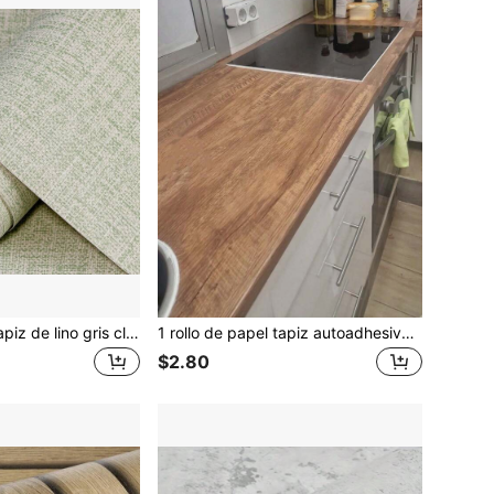
1 rollo de papel tapiz de lino gris claro autoadhesivo y extraíble para decoración del hogar, dormitorio, comedor, cocina, muebles, gabinetes, paredes, remodelación, decoración de interiores, sala de estar, oficina, baño y talla grande.
1 rollo de papel tapiz autoadhesivo de madera gruesa para decoración de habitaciones, papel de contacto de madera para encimeras, escritorios, gabinetes de cocina, encimeras autoadhesivas, revestimiento de vinilo impermeable, laminado de madera, papel de contacto de madera autoadhesivo, papel tapiz de madera autoadhesivo para cubiertas de mesas, encimeras de cocina, tocadores, hojas de chapa de madera, laminado de encimeras
$2.80