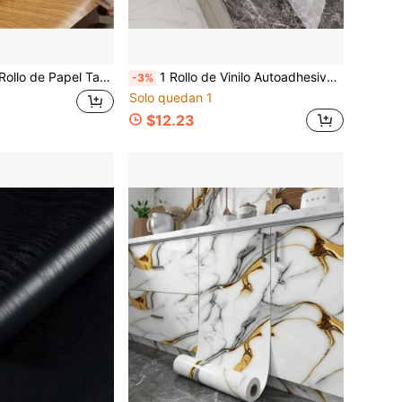
 Papel Tapiz Autoadhesivo de PVC, Estilo Minimalista Moderno con Líneas Rayadas para Decoración de Habitación, Decoración de Pared de Dormitorio, Pegatina Instantánea, Adecuado para Pared de Fondo de TV de Sala de Estar, Dormitorio, Papel Tapiz de Sala de Estudio, Decoración de Halloween, Papel Tapiz de Vacaciones
1 Rollo de Vinilo Autoadhesivo para Pared, Papel Tapiz Despegable y Pegable Decoración de Cocina con Patrón de Mármol, Decoración de Pared de Mármol Gris Oscuro, Adecuado para Encimera, Decoración de Cocina, Superficie de Muebles de Gabinete, Decoración de Encimera de Baño
-3%
Solo quedan 1
$12.23