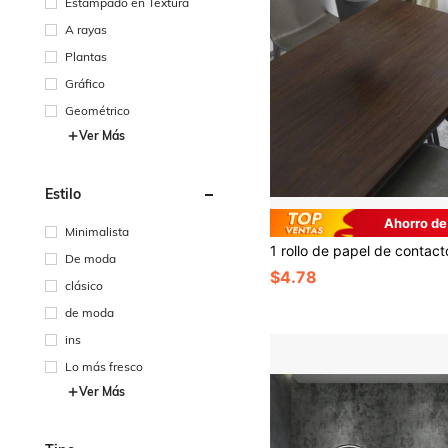
Estampado en Textura
A rayas
Plantas
Gráfico
Geométrico
Ver Más
Estilo
Ahorro de
Minimalista
De moda
$4.78
clásico
de moda
ins
Lo más fresco
Ver Más