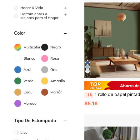
Hogar & Vida
Herramientas &
Mejoras para el Hogar
Color
Multicolor
Negro
Blanco
Rosa
Azul
Gris
7
Verde
Amarillo
Ahorro de
Caqui
Marrón
1 rollo de papel pintado con estick de color verde té para decoración del hogar, papel tapiz de vinilo resistente al agua para pegatinas de salón, armarios, decoración de cocina, pap
-1%
$5.16
Morado
Tipo De Estampado
Liso