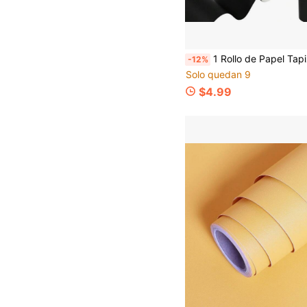
1 Rollo de Papel Tapiz Decorativo de Marco de Espejo para Habitación, Borde de Papel Tapiz Verde Salvia Autoadhesivo, Borde de Papel Tapiz de unicolor Autoadhesivo para Baño, Marco Decorativ
-12%
Solo quedan 9
$4.99