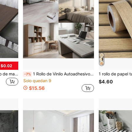
 $0.02
1 rollo de papel de contacto de madera de color marrón oscuro para decoración del hogar, papel tapiz de madera con efecto envejecido, autoadhesivo, resistente al agua, con textura de grano de madera, vinilo adhesivo para dormitorio, cocina, renovación, paneles de pared, papel tapiz, decoración de primavera para refrescar su hogar, adhesivos decorativos para festivales, regalos de cumpleaños y graduación
1 Rollo de Vinilo Autoadhesivo con Grano de Madera para Decoración de Habitación, Resistente al Desgaste y Fácil de Aplicar Grano de Madera Vintage, Papel de Contacto Impermeable y Antideslizante, Papel Tapiz Despegable y Adhesivo, Adecuado para Piso de Dormitorio, Sala de Estar, Piso de Cocina, Pegatina de Piso de Baldosa
-7%
Solo quedan 9
$4.60
$15.56