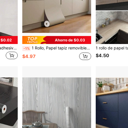
 $0.02
Ahorro de $0.03
1 Rollo de papel tapiz autoadhesivo de vinilo con diseño de mármol blanco, papel decorativo para recubrimiento de paredes, encimeras de cocina, gabinetes, armarios y muebles con brillo iridiscente
1 Rollo, Papel tapiz removible de unicolor con acabado mate, resistente al agua y al aceite, papel tapiz autoadhesivo de PVC, adecuado para decoración de cocina, baño, encimera y dormitorio
-1%
$4.50
$4.97